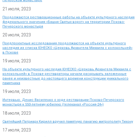
Печерском монастыре
21 июля, 2023
Продолжаются реставрационные работы на объекте культурного наследия
федерального значения «Башня Святых ворот» на территории Псково-
Печерского монастыря
20 июля, 2023
Предпроектные исследования продолжаются на объекте культурного
наследия из списка ЮНЕСКО «Церковь Архангела Михаила с колокольней»
в Пскове
19 июля, 2023
На объекте культурного наследия ЮНЕСКО «Церковь Архангела Михаила с
колокольней» в Пскове реставраторы начали раскрывать заложенные
ранее и неизвестные до настоящего времени конструкции уникального
памятника
19 июля, 2023
Интервью. Денис Василенко о ходе реставрации Псково-Печерского
монастыря к 550-летнему юбилею (телеканал «Россия-24»)
18 июля, 2023
Святейший Патриарх Кирилл вручил памятную панагию митрополиту Тихону
17 июля, 2023