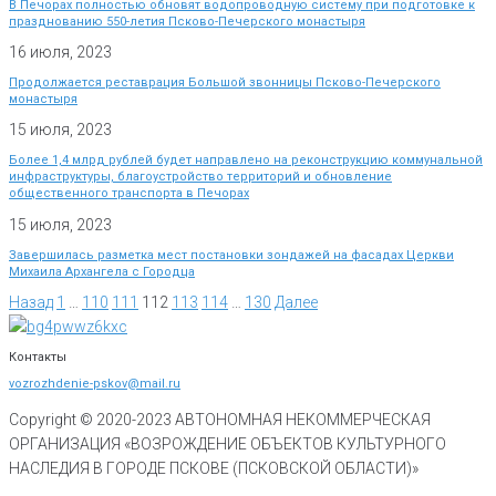
В Печорах полностью обновят водопроводную систему при подготовке к
празднованию 550-летия Псково-Печерского монастыря
16 июля, 2023
Продолжается реставрация Большой звонницы Псково-Печерского
монастыря
15 июля, 2023
Более 1,4 млрд рублей будет направлено на реконструкцию коммунальной
инфраструктуры, благоустройство территорий и обновление
общественного транспорта в Печорах
15 июля, 2023
Завершилась разметка мест постановки зондажей на фасадах Церкви
Михаила Архангела с Городца
Назад
1
…
110
111
112
113
114
…
130
Далее
Контакты
vozrozhdenie-pskov@mail.ru
Copyright © 2020-
2023
АВТОНОМНАЯ НЕКОММЕРЧЕСКАЯ
ОРГАНИЗАЦИЯ «ВОЗРОЖДЕНИЕ ОБЪЕКТОВ КУЛЬТУРНОГО
НАСЛЕДИЯ В ГОРОДЕ ПСКОВЕ (ПСКОВСКОЙ ОБЛАСТИ)»