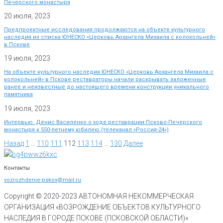
Печерского монастыря
20 июля, 2023
Предпроектные исследования продолжаются на объекте культурного
наследия из списка ЮНЕСКО «Церковь Архангела Михаила с колокольней»
в Пскове
19 июля, 2023
На объекте культурного наследия ЮНЕСКО «Церковь Архангела Михаила с
колокольней» в Пскове реставраторы начали раскрывать заложенные
ранее и неизвестные до настоящего времени конструкции уникального
памятника
19 июля, 2023
Интервью. Денис Василенко о ходе реставрации Псково-Печерского
монастыря к 550-летнему юбилею (телеканал «Россия-24»)
Назад
1
…
110
111
112
113
114
…
130
Далее
Контакты
vozrozhdenie-pskov@mail.ru
Copyright © 2020-
2023
АВТОНОМНАЯ НЕКОММЕРЧЕСКАЯ
ОРГАНИЗАЦИЯ «ВОЗРОЖДЕНИЕ ОБЪЕКТОВ КУЛЬТУРНОГО
НАСЛЕДИЯ В ГОРОДЕ ПСКОВЕ (ПСКОВСКОЙ ОБЛАСТИ)»