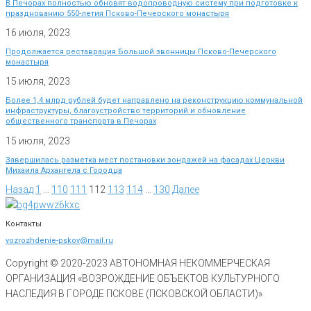
В Печорах полностью обновят водопроводную систему при подготовке к
празднованию 550-летия Псково-Печерского монастыря
16 июля, 2023
Продолжается реставрация Большой звонницы Псково-Печерского
монастыря
15 июля, 2023
Более 1,4 млрд рублей будет направлено на реконструкцию коммунальной
инфраструктуры, благоустройство территорий и обновление
общественного транспорта в Печорах
15 июля, 2023
Завершилась разметка мест постановки зондажей на фасадах Церкви
Михаила Архангела с Городца
Назад
1
…
110
111
112
113
114
…
130
Далее
Контакты
vozrozhdenie-pskov@mail.ru
Copyright © 2020-
2023
АВТОНОМНАЯ НЕКОММЕРЧЕСКАЯ
ОРГАНИЗАЦИЯ «ВОЗРОЖДЕНИЕ ОБЪЕКТОВ КУЛЬТУРНОГО
НАСЛЕДИЯ В ГОРОДЕ ПСКОВЕ (ПСКОВСКОЙ ОБЛАСТИ)»