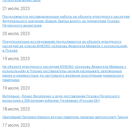
Печерском монастыре
21 июля, 2023
Продолжаются реставрационные работы на объекте культурного наследия
федерального значения «Башня Святых ворот» на территории Псково-
Печерского монастыря
20 июля, 2023
Предпроектные исследования продолжаются на объекте культурного
наследия из списка ЮНЕСКО «Церковь Архангела Михаила с колокольней»
в Пскове
19 июля, 2023
На объекте культурного наследия ЮНЕСКО «Церковь Архангела Михаила с
колокольней» в Пскове реставраторы начали раскрывать заложенные
ранее и неизвестные до настоящего времени конструкции уникального
памятника
19 июля, 2023
Интервью. Денис Василенко о ходе реставрации Псково-Печерского
монастыря к 550-летнему юбилею (телеканал «Россия-24»)
18 июля, 2023
Святейший Патриарх Кирилл вручил памятную панагию митрополиту Тихону
17 июля, 2023