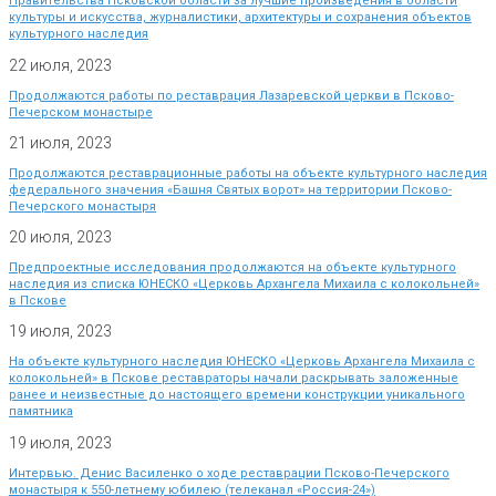
Правительства Псковской области за лучшие произведения в области
культуры и искусства, журналистики, архитектуры и сохранения объектов
культурного наследия
22 июля, 2023
Продолжаются работы по реставрация Лазаревской церкви в Псково-
Печерском монастыре
21 июля, 2023
Продолжаются реставрационные работы на объекте культурного наследия
федерального значения «Башня Святых ворот» на территории Псково-
Печерского монастыря
20 июля, 2023
Предпроектные исследования продолжаются на объекте культурного
наследия из списка ЮНЕСКО «Церковь Архангела Михаила с колокольней»
в Пскове
19 июля, 2023
На объекте культурного наследия ЮНЕСКО «Церковь Архангела Михаила с
колокольней» в Пскове реставраторы начали раскрывать заложенные
ранее и неизвестные до настоящего времени конструкции уникального
памятника
19 июля, 2023
Интервью. Денис Василенко о ходе реставрации Псково-Печерского
монастыря к 550-летнему юбилею (телеканал «Россия-24»)