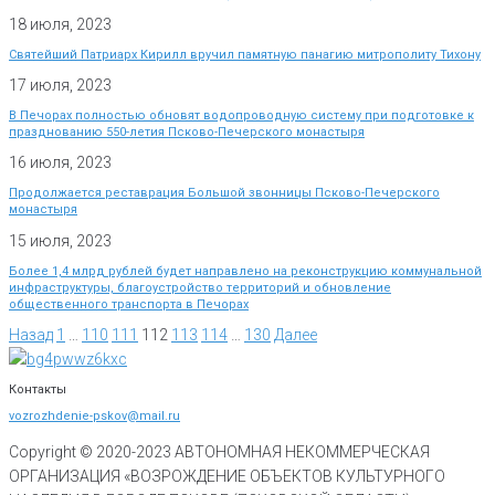
18 июля, 2023
Святейший Патриарх Кирилл вручил памятную панагию митрополиту Тихону
17 июля, 2023
В Печорах полностью обновят водопроводную систему при подготовке к
празднованию 550-летия Псково-Печерского монастыря
16 июля, 2023
Продолжается реставрация Большой звонницы Псково-Печерского
монастыря
15 июля, 2023
Более 1,4 млрд рублей будет направлено на реконструкцию коммунальной
инфраструктуры, благоустройство территорий и обновление
общественного транспорта в Печорах
Назад
1
…
110
111
112
113
114
…
130
Далее
Контакты
vozrozhdenie-pskov@mail.ru
Copyright © 2020-
2023
АВТОНОМНАЯ НЕКОММЕРЧЕСКАЯ
ОРГАНИЗАЦИЯ «ВОЗРОЖДЕНИЕ ОБЪЕКТОВ КУЛЬТУРНОГО