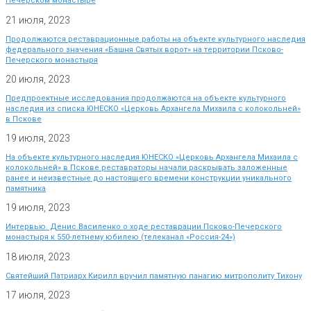
Печерском монастыре
21 июля, 2023
Продолжаются реставрационные работы на объекте культурного наследия
федерального значения «Башня Святых ворот» на территории Псково-
Печерского монастыря
20 июля, 2023
Предпроектные исследования продолжаются на объекте культурного
наследия из списка ЮНЕСКО «Церковь Архангела Михаила с колокольней»
в Пскове
19 июля, 2023
На объекте культурного наследия ЮНЕСКО «Церковь Архангела Михаила с
колокольней» в Пскове реставраторы начали раскрывать заложенные
ранее и неизвестные до настоящего времени конструкции уникального
памятника
19 июля, 2023
Интервью. Денис Василенко о ходе реставрации Псково-Печерского
монастыря к 550-летнему юбилею (телеканал «Россия-24»)
18 июля, 2023
Святейший Патриарх Кирилл вручил памятную панагию митрополиту Тихону
17 июля, 2023