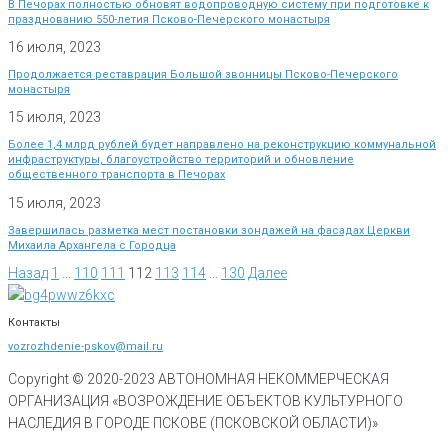
В Печорах полностью обновят водопроводную систему при подготовке к
празднованию 550-летия Псково-Печерского монастыря
16 июля, 2023
Продолжается реставрация Большой звонницы Псково-Печерского
монастыря
15 июля, 2023
Более 1,4 млрд рублей будет направлено на реконструкцию коммунальной
инфраструктуры, благоустройство территорий и обновление
общественного транспорта в Печорах
15 июля, 2023
Завершилась разметка мест постановки зондажей на фасадах Церкви
Михаила Архангела с Городца
Назад
1
…
110
111
112
113
114
…
130
Далее
Контакты
vozrozhdenie-pskov@mail.ru
Copyright © 2020-
2023
АВТОНОМНАЯ НЕКОММЕРЧЕСКАЯ
ОРГАНИЗАЦИЯ «ВОЗРОЖДЕНИЕ ОБЪЕКТОВ КУЛЬТУРНОГО
НАСЛЕДИЯ В ГОРОДЕ ПСКОВЕ (ПСКОВСКОЙ ОБЛАСТИ)»