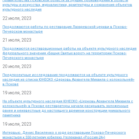
Правительства Псковской области за лучшие произведения в области
культуры и искусства, журналистики, архитектуры и сохранения объектов
культурного наследия
22 июля, 2023
Продолжаются работы по реставрация Лазаревской церкви в Псково-
Печерском монастыре
21 июля, 2023
Продолжаются реставрационные работы на объекте культурного наследия
федерального значения «Башня Святых ворот» на территории Псково-
Печерского монастыря
20 июля, 2023
Предпроектные исследования продолжаются на объекте культурного
наследия из списка ЮНЕСКО «Церковь Архангела Михаила с колокольней»
в Пскове
19 июля, 2023
На объекте культурного наследия ЮНЕСКО «Церковь Архангела Михаила с
колокольней» в Пскове реставраторы начали раскрывать заложенные
ранее и неизвестные до настоящего времени конструкции уникального
памятника
19 июля, 2023
Интервью. Денис Василенко о ходе реставрации Псково-Печерского
монастыря к 550-летнему юбилею (телеканал «Россия-24»)