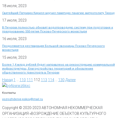
18 июля, 2023
Святейший Патриарх Кирилл вручил памятную панагию митрополиту Тихону
17 июля, 2023
В Печорах полностью обновят водопроводную систему при подготовке к
празднованию 550-летия Псково-Печерского монастыря
16 июля, 2023
Продолжается реставрация Большой звонницы Псково-Печерского
монастыря
15 июля, 2023
Более 1,4 млрд рублей будет направлено на реконструкцию коммунальной
инфраструктуры, благоустройство территорий и обновление
общественного транспорта в Печорах
Назад
1
…
110
111
112
113
114
…
130
Далее
Контакты
vozrozhdenie-pskov@mail.ru
Copyright © 2020-
2023
АВТОНОМНАЯ НЕКОММЕРЧЕСКАЯ
ОРГАНИЗАЦИЯ «ВОЗРОЖДЕНИЕ ОБЪЕКТОВ КУЛЬТУРНОГО