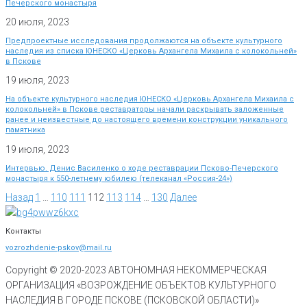
Печерского монастыря
20 июля, 2023
Предпроектные исследования продолжаются на объекте культурного
наследия из списка ЮНЕСКО «Церковь Архангела Михаила с колокольней»
в Пскове
19 июля, 2023
На объекте культурного наследия ЮНЕСКО «Церковь Архангела Михаила с
колокольней» в Пскове реставраторы начали раскрывать заложенные
ранее и неизвестные до настоящего времени конструкции уникального
памятника
19 июля, 2023
Интервью. Денис Василенко о ходе реставрации Псково-Печерского
монастыря к 550-летнему юбилею (телеканал «Россия-24»)
Назад
1
…
110
111
112
113
114
…
130
Далее
Контакты
vozrozhdenie-pskov@mail.ru
Copyright © 2020-
2023
АВТОНОМНАЯ НЕКОММЕРЧЕСКАЯ
ОРГАНИЗАЦИЯ «ВОЗРОЖДЕНИЕ ОБЪЕКТОВ КУЛЬТУРНОГО
НАСЛЕДИЯ В ГОРОДЕ ПСКОВЕ (ПСКОВСКОЙ ОБЛАСТИ)»