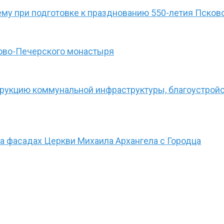
му при подготовке к празднованию 550-летия Пско
ово-Печерского монастыря
струкцию коммунальной инфраструктуры, благоустрой
а фасадах Церкви Михаила Архангела с Городца