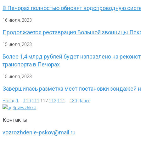
В Печорах полностью обновят водопроводную систе
16 июля, 2023
Продолжается реставрация Большой звонницы Пск
15 июля, 2023
Более 1,4 млрд рублей будет направлено на рекон
транспорта в Печорах
15 июля, 2023
Завершилась разметка мест постановки зондажей н
Назад
1
…
110
111
112
113
114
…
130
Далее
Контакты
vozrozhdenie-pskov@mail.ru