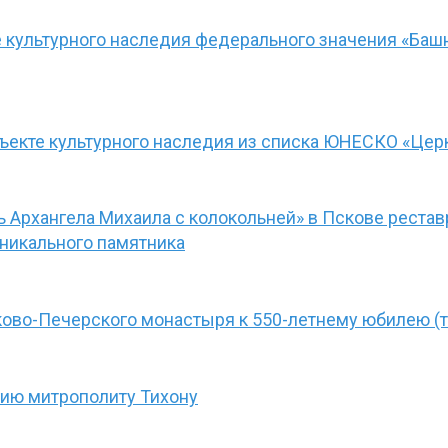
культурного наследия федерального значения «Башн
кте культурного наследия из списка ЮНЕСКО «Церк
 Архангела Михаила с колокольней» в Пскове реста
никального памятника
ково-Печерского монастыря к 550-летнему юбилею (т
гию митрополиту Тихону