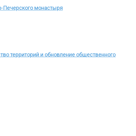
во-Печерского монастыря
ство территорий и обновление общественного