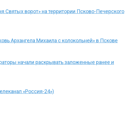
я Святых ворот» на территории Псково-Печерского
овь Архангела Михаила с колокольней» в Пскове
враторы начали раскрывать заложенные ранее и
елеканал «Россия-24»)