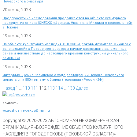
Печерского монастыря
20 июля, 2023
Предпроектные исследования продолжаются на объекте культурного
наследия из списка ЮНЕСКО «Церковь Архангела Михаила с колокольней»
в Пскове
19 июля, 2023
На объекте культурного наследия ЮНЕСКО «Церковь Архангела Михаила с
колокольней» в Пскове реставраторы начали раскрывать заложенные
ранее и неизвестные до настоящего времени конструкции уникального
памятника
19 июля, 2023
Интервью. Денис Василенко о ходе реставрации Псково-Печерского
монастыря к 550-летнему юбилею (телеканал «Россия-24»)
Назад
1
…
110
111
112
113
114
…
130
Далее
Контакты
vozrozhdenie-pskov@mail.ru
Copyright © 2020-
2023
АВТОНОМНАЯ НЕКОММЕРЧЕСКАЯ
ОРГАНИЗАЦИЯ «ВОЗРОЖДЕНИЕ ОБЪЕКТОВ КУЛЬТУРНОГО
НАСЛЕДИЯ В ГОРОДЕ ПСКОВЕ (ПСКОВСКОЙ ОБЛАСТИ)»