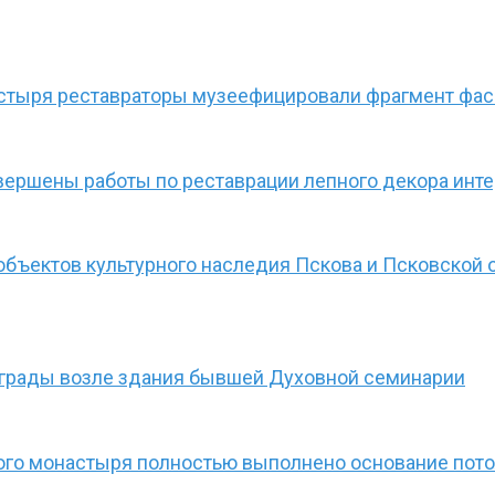
стыря реставраторы музеефицировали фрагмент фа
авершены работы по реставрации лепного декора инт
бъектов культурного наследия Пскова и Псковской 
ограды возле здания бывшей Духовной семинарии
ого монастыря полностью выполнено основание пот