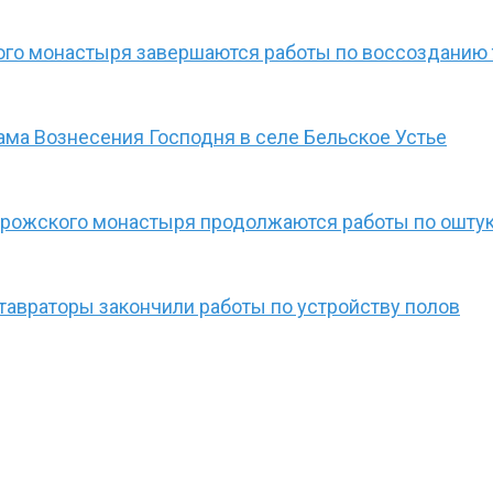
го монастыря завершаются работы по воссозданию т
ама Вознесения Господня в селе Бельское Устье
рожского монастыря продолжаются работы по оштук
тавраторы закончили работы по устройству полов