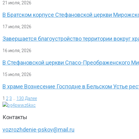
21 июля, 2026
В Братском корпусе Стефановской церкви Мирожско
17 июля, 2026
Завершается благоустройство территории вокруг хр
16 июля, 2026
В Стефановской церкви Спасо-Преображенского Ми
15 июля, 2026
В храме Вознесение Господне в Бельском Устье рес
1
2
3
…
130
Далее
Контакты
vozrozhdenie-pskov@mail.ru