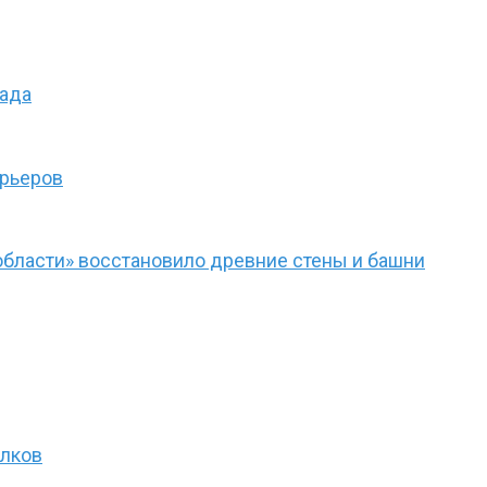
сада
ерьеров
области» восстановило древние стены и башни
олков