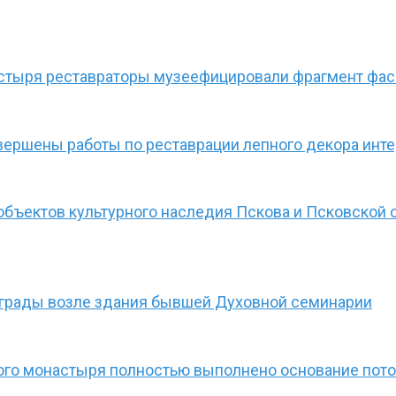
стыря реставраторы музеефицировали фрагмент фа
авершены работы по реставрации лепного декора инт
бъектов культурного наследия Пскова и Псковской 
ограды возле здания бывшей Духовной семинарии
ого монастыря полностью выполнено основание пот