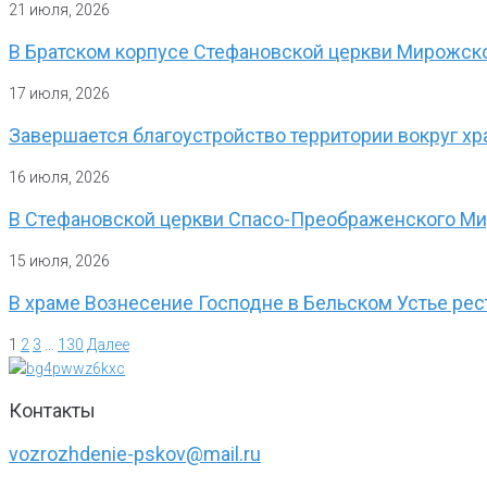
21 июля, 2026
В Братском корпусе Стефановской церкви Мирожско
17 июля, 2026
Завершается благоустройство территории вокруг хр
16 июля, 2026
В Стефановской церкви Спасо-Преображенского Ми
15 июля, 2026
В храме Вознесение Господне в Бельском Устье рес
1
2
3
…
130
Далее
Контакты
vozrozhdenie-pskov@mail.ru