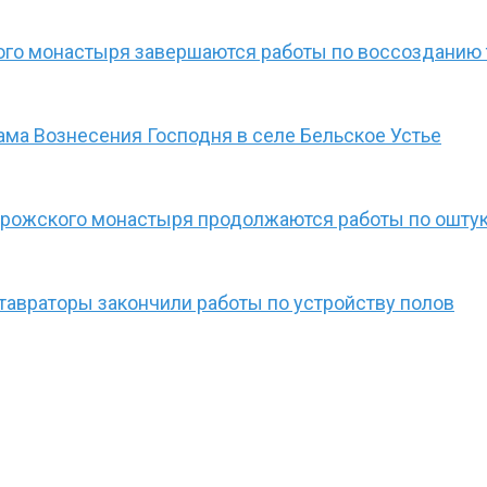
го монастыря завершаются работы по воссозданию т
ама Вознесения Господня в селе Бельское Устье
рожского монастыря продолжаются работы по оштук
тавраторы закончили работы по устройству полов