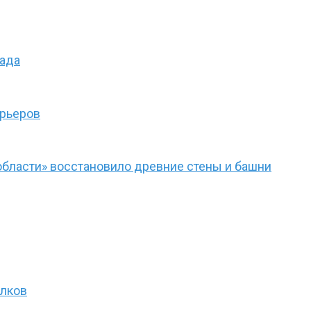
сада
ерьеров
области» восстановило древние стены и башни
олков