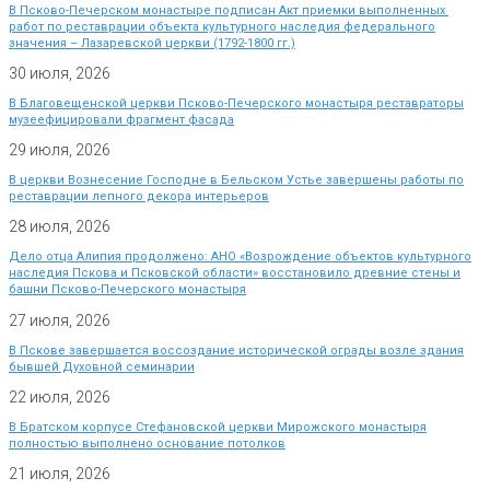
В Псково-Печерском монастыре подписан Акт приемки выполненных
работ по реставрации объекта культурного наследия федерального
значения – Лазаревской церкви (1792-1800 гг.)
30 июля, 2026
В Благовещенской церкви Псково-Печерского монастыря реставраторы
музеефицировали фрагмент фасада
29 июля, 2026
В церкви Вознесение Господне в Бельском Устье завершены работы по
реставрации лепного декора интерьеров
28 июля, 2026
Дело отца Алипия продолжено: АНО «Возрождение объектов культурного
наследия Пскова и Псковской области» восстановило древние стены и
башни Псково-Печерского монастыря
27 июля, 2026
В Пскове завершается воссоздание исторической ограды возле здания
бывшей Духовной семинарии
22 июля, 2026
В Братском корпусе Стефановской церкви Мирожского монастыря
полностью выполнено основание потолков
21 июля, 2026