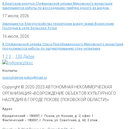
В Братском корпусе Стефановской церкви Мирожского монастыря
завершаются работы по воссозданию тамбура одного из входов.
17 июля, 2026
Завершается благоустройство территории вокруг храма Вознесения
Господня в селе Бельское Устье
16 июля, 2026
В Стефановской церкви Спасо-Преображенского Мирожского монастыря
продолжаются работы по оштукатуриванию стен четверика
1
2
3
…
130
Далее
Контакты
vozrozhdenie-pskov@mail.ru
Copyright © 2020-
2023
АВТОНОМНАЯ НЕКОММЕРЧЕСКАЯ
ОРГАНИЗАЦИЯ «ВОЗРОЖДЕНИЕ ОБЪЕКТОВ КУЛЬТУРНОГО
НАСЛЕДИЯ В ГОРОДЕ ПСКОВЕ (ПСКОВСКОЙ ОБЛАСТИ)»
Адрес
Юридический – 180007, г. Псков, ул. Конная, д. 2, офис 1
Фактический – 180007, г. Псков, ул. Советская, д. 60, 2 этаж