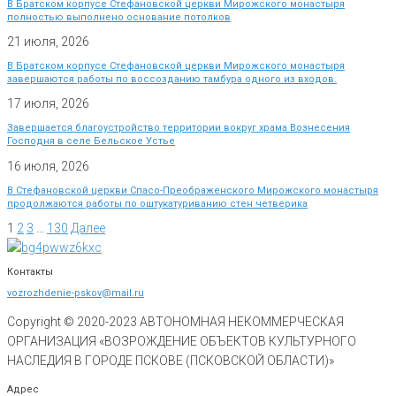
В Братском корпусе Стефановской церкви Мирожского монастыря
полностью выполнено основание потолков
21 июля, 2026
В Братском корпусе Стефановской церкви Мирожского монастыря
завершаются работы по воссозданию тамбура одного из входов.
17 июля, 2026
Завершается благоустройство территории вокруг храма Вознесения
Господня в селе Бельское Устье
16 июля, 2026
В Стефановской церкви Спасо-Преображенского Мирожского монастыря
продолжаются работы по оштукатуриванию стен четверика
1
2
3
…
130
Далее
Контакты
vozrozhdenie-pskov@mail.ru
Copyright © 2020-
2023
АВТОНОМНАЯ НЕКОММЕРЧЕСКАЯ
ОРГАНИЗАЦИЯ «ВОЗРОЖДЕНИЕ ОБЪЕКТОВ КУЛЬТУРНОГО
НАСЛЕДИЯ В ГОРОДЕ ПСКОВЕ (ПСКОВСКОЙ ОБЛАСТИ)»
Адрес