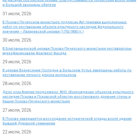
на фасадах Сретенской церкви. Благоустраивается территория возле храма
и Большой звонницы обители
31 июля, 2026
В Псково-Печерском монастыре подписан Акт приемки выполненных
работ по реставрации объекта культурного наследия федерального
значения – Лазаревской церкви (1792-1800 гг.)
30 июля, 2026
В Благовещенской церкви Псково-Печерского монастыря реставраторы
музеефицировали фрагмент фасада
29 июля, 2026
В церкви Вознесение Господне в Бельском Устье завершены работы по
реставрации лепного декора интерьеров
28 июля, 2026
Дело отца Алипия продолжено: АНО «Возрождение объектов культурного
наследия Пскова и Псковской области» восстановило древние стены и
башни Псково-Печерского монастыря
27 июля, 2026
В Пскове завершается воссоздание исторической ограды возле здания
бывшей Духовной семинарии
22 июля, 2026