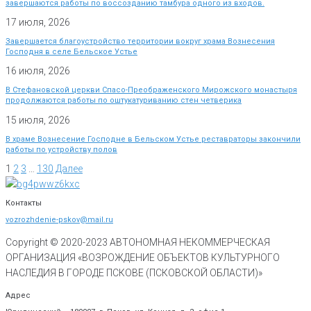
завершаются работы по воссозданию тамбура одного из входов.
17 июля, 2026
Завершается благоустройство территории вокруг храма Вознесения
Господня в селе Бельское Устье
16 июля, 2026
В Стефановской церкви Спасо-Преображенского Мирожского монастыря
продолжаются работы по оштукатуриванию стен четверика
15 июля, 2026
В храме Вознесение Господне в Бельском Устье реставраторы закончили
работы по устройству полов
1
2
3
…
130
Далее
Контакты
vozrozhdenie-pskov@mail.ru
Copyright © 2020-
2023
АВТОНОМНАЯ НЕКОММЕРЧЕСКАЯ
ОРГАНИЗАЦИЯ «ВОЗРОЖДЕНИЕ ОБЪЕКТОВ КУЛЬТУРНОГО
НАСЛЕДИЯ В ГОРОДЕ ПСКОВЕ (ПСКОВСКОЙ ОБЛАСТИ)»
Адрес