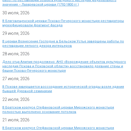
работ по реставрации объекта культурного наследия федерального
значения – Лазаревской церкви (1792-1800 гг.)
30 июля, 2026
В Благовещенской церкви Псково-Печерского монастыря реставраторы
музеефицировали фрагмент фасада
29 июля, 2026
В церкви Вознесение Господне в Бельском Устье завершены работы по
реставрации лепного декора интерьеров
28 июля, 2026
Дело отца Алипия продолжено: АНО «Возрождение объектов культурного
наследия Пскова и Псковской области» восстановило древние стены и
башни Псково-Печерского монастыря
27 июля, 2026
В Пскове завершается воссоздание исторической ограды возле здания
бывшей Духовной семинарии
22 июля, 2026
В Братском корпусе Стефановской церкви Мирожского монастыря
полностью выполнено основание потолков
21 июля, 2026
В Братском корпусе Стефановской церкви Мирожского монастыря