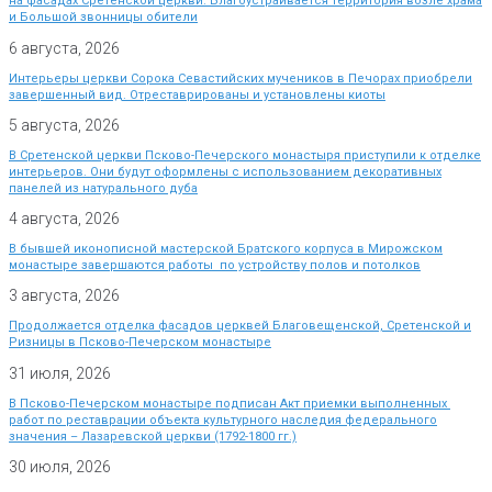
на фасадах Сретенской церкви. Благоустраивается территория возле храма
и Большой звонницы обители
6 августа, 2026
Интерьеры церкви Сорока Севастийских мучеников в Печорах приобрели
завершенный вид. Отреставрированы и установлены киоты
5 августа, 2026
В Сретенской церкви Псково-Печерского монастыря приступили к отделке
интерьеров. Они будут оформлены с использованием декоративных
панелей из натурального дуба
4 августа, 2026
В бывшей иконописной мастерской Братского корпуса в Мирожском
монастыре завершаются работы по устройству полов и потолков
3 августа, 2026
Продолжается отделка фасадов церквей Благовещенской, Сретенской и
Ризницы в Псково-Печерском монастыре
31 июля, 2026
В Псково-Печерском монастыре подписан Акт приемки выполненных
работ по реставрации объекта культурного наследия федерального
значения – Лазаревской церкви (1792-1800 гг.)
30 июля, 2026