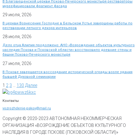
В Благовещенской церкви Псково-Печерского монастыря реставраторы
музеефицировали фрагмент фасада
29 июля, 2026
В церкви Вознесение Господне в Бельском Устье завершены работы по
реставрации лепного декора интерьеров
28 июля, 2026
Дело отца Алипия продолжено: АНО «Возрождение объектов культурного
наследия Пскова и Псковской области» восстановило древние стены и
башни Псково-Печерского монастыря
27 июля, 2026
В Пскове завершается воссоздание исторической ограды возле здания
бывшей Духовной семинарии
1
2
3
…
130
Далее
Контакты
vozrozhdenie-pskov@mail.ru
Copyright © 2020-
2023
АВТОНОМНАЯ НЕКОММЕРЧЕСКАЯ
ОРГАНИЗАЦИЯ «ВОЗРОЖДЕНИЕ ОБЪЕКТОВ КУЛЬТУРНОГО
НАСЛЕДИЯ В ГОРОДЕ ПСКОВЕ (ПСКОВСКОЙ ОБЛАСТИ)»