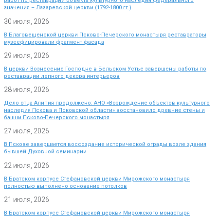
работ по реставрации объекта культурного наследия федерального
значения – Лазаревской церкви (1792-1800 гг.)
30 июля, 2026
В Благовещенской церкви Псково-Печерского монастыря реставраторы
музеефицировали фрагмент фасада
29 июля, 2026
В церкви Вознесение Господне в Бельском Устье завершены работы по
реставрации лепного декора интерьеров
28 июля, 2026
Дело отца Алипия продолжено: АНО «Возрождение объектов культурного
наследия Пскова и Псковской области» восстановило древние стены и
башни Псково-Печерского монастыря
27 июля, 2026
В Пскове завершается воссоздание исторической ограды возле здания
бывшей Духовной семинарии
22 июля, 2026
В Братском корпусе Стефановской церкви Мирожского монастыря
полностью выполнено основание потолков
21 июля, 2026
В Братском корпусе Стефановской церкви Мирожского монастыря