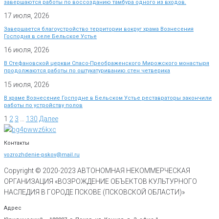
завершаются работы по воссозданию тамбура одного из входов.
17 июля, 2026
Завершается благоустройство территории вокруг храма Вознесения
Господня в селе Бельское Устье
16 июля, 2026
В Стефановской церкви Спасо-Преображенского Мирожского монастыря
продолжаются работы по оштукатуриванию стен четверика
15 июля, 2026
В храме Вознесение Господне в Бельском Устье реставраторы закончили
работы по устройству полов
1
2
3
…
130
Далее
Контакты
vozrozhdenie-pskov@mail.ru
Copyright © 2020-
2023
АВТОНОМНАЯ НЕКОММЕРЧЕСКАЯ
ОРГАНИЗАЦИЯ «ВОЗРОЖДЕНИЕ ОБЪЕКТОВ КУЛЬТУРНОГО
НАСЛЕДИЯ В ГОРОДЕ ПСКОВЕ (ПСКОВСКОЙ ОБЛАСТИ)»
Адрес