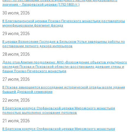
работ по реставрации объекта культурного наследия федерального
значения – Лазаревской церкви (1792-1800 гг.)
30 июля, 2026
В Благовещенской церкви Псково-Печерского монастыря реставраторы
музеефицировали фрагмент фасада
29 июля, 2026
В церкви Вознесение Господне в Бельском Устье завершены работы по
реставрации лепного декора интерьеров
28 июля, 2026
Дело отца Алипия продолжено: АНО «Возрождение объектов культурного
наследия Пскова и Псковской области» восстановило древние стены и
башни Псково-Печерского монастыря
27 июля, 2026
В Пскове завершается воссоздание исторической ограды возле здания
бывшей Духовной семинарии
22 июля, 2026
В Братском корпусе Стефановской церкви Мирожского монастыря
полностью выполнено основание потолков
21 июля, 2026
В Братском корпусе Стефановской церкви Мирожского монастыря