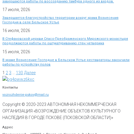
завершаются работы по воссозданию тамбура одного из входов.
17 июля, 2026
Завершается благоустройство территории вокруг храма Вознесения
Господня в селе Бельское Устье
16 июля, 2026
В Стефановской церкви Спасо-Преображенского Мирожского монастыря
продолжаются работы по оштукатуриванию стен четверика
15 июля, 2026
В храме Вознесение Господне в Бельском Устье реставраторы закончили
работы по устройству полов
1
2
3
…
130
Далее
Контакты
vozrozhdenie-pskov@mail.ru
Copyright © 2020-
2023
АВТОНОМНАЯ НЕКОММЕРЧЕСКАЯ
ОРГАНИЗАЦИЯ «ВОЗРОЖДЕНИЕ ОБЪЕКТОВ КУЛЬТУРНОГО
НАСЛЕДИЯ В ГОРОДЕ ПСКОВЕ (ПСКОВСКОЙ ОБЛАСТИ)»
Адрес