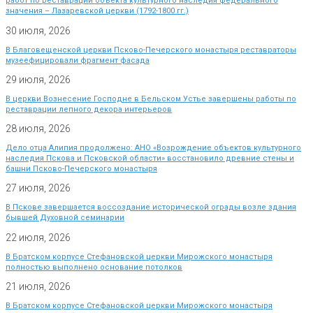
работ по реставрации объекта культурного наследия федерального
значения – Лазаревской церкви (1792-1800 гг.)
30 июля, 2026
В Благовещенской церкви Псково-Печерского монастыря реставраторы
музеефицировали фрагмент фасада
29 июля, 2026
В церкви Вознесение Господне в Бельском Устье завершены работы по
реставрации лепного декора интерьеров
28 июля, 2026
Дело отца Алипия продолжено: АНО «Возрождение объектов культурного
наследия Пскова и Псковской области» восстановило древние стены и
башни Псково-Печерского монастыря
27 июля, 2026
В Пскове завершается воссоздание исторической ограды возле здания
бывшей Духовной семинарии
22 июля, 2026
В Братском корпусе Стефановской церкви Мирожского монастыря
полностью выполнено основание потолков
21 июля, 2026
В Братском корпусе Стефановской церкви Мирожского монастыря