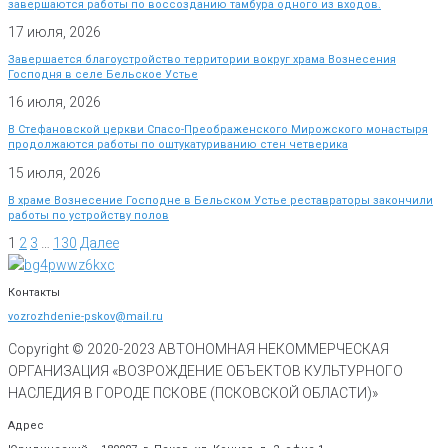
завершаются работы по воссозданию тамбура одного из входов.
17 июля, 2026
Завершается благоустройство территории вокруг храма Вознесения
Господня в селе Бельское Устье
16 июля, 2026
В Стефановской церкви Спасо-Преображенского Мирожского монастыря
продолжаются работы по оштукатуриванию стен четверика
15 июля, 2026
В храме Вознесение Господне в Бельском Устье реставраторы закончили
работы по устройству полов
1
2
3
…
130
Далее
Контакты
vozrozhdenie-pskov@mail.ru
Copyright © 2020-
2023
АВТОНОМНАЯ НЕКОММЕРЧЕСКАЯ
ОРГАНИЗАЦИЯ «ВОЗРОЖДЕНИЕ ОБЪЕКТОВ КУЛЬТУРНОГО
НАСЛЕДИЯ В ГОРОДЕ ПСКОВЕ (ПСКОВСКОЙ ОБЛАСТИ)»
Адрес