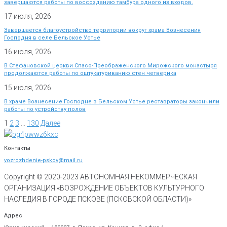
завершаются работы по воссозданию тамбура одного из входов.
17 июля, 2026
Завершается благоустройство территории вокруг храма Вознесения
Господня в селе Бельское Устье
16 июля, 2026
В Стефановской церкви Спасо-Преображенского Мирожского монастыря
продолжаются работы по оштукатуриванию стен четверика
15 июля, 2026
В храме Вознесение Господне в Бельском Устье реставраторы закончили
работы по устройству полов
1
2
3
…
130
Далее
Контакты
vozrozhdenie-pskov@mail.ru
Copyright © 2020-
2023
АВТОНОМНАЯ НЕКОММЕРЧЕСКАЯ
ОРГАНИЗАЦИЯ «ВОЗРОЖДЕНИЕ ОБЪЕКТОВ КУЛЬТУРНОГО
НАСЛЕДИЯ В ГОРОДЕ ПСКОВЕ (ПСКОВСКОЙ ОБЛАСТИ)»
Адрес