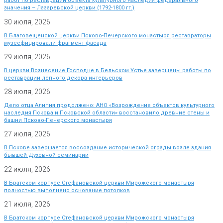
работ по реставрации объекта культурного наследия федерального
значения – Лазаревской церкви (1792-1800 гг.)
30 июля, 2026
В Благовещенской церкви Псково-Печерского монастыря реставраторы
музеефицировали фрагмент фасада
29 июля, 2026
В церкви Вознесение Господне в Бельском Устье завершены работы по
реставрации лепного декора интерьеров
28 июля, 2026
Дело отца Алипия продолжено: АНО «Возрождение объектов культурного
наследия Пскова и Псковской области» восстановило древние стены и
башни Псково-Печерского монастыря
27 июля, 2026
В Пскове завершается воссоздание исторической ограды возле здания
бывшей Духовной семинарии
22 июля, 2026
В Братском корпусе Стефановской церкви Мирожского монастыря
полностью выполнено основание потолков
21 июля, 2026
В Братском корпусе Стефановской церкви Мирожского монастыря