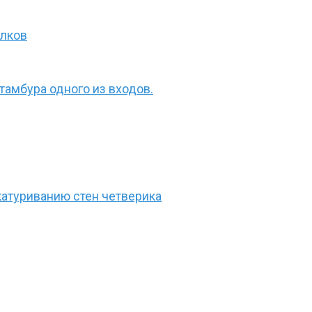
олков
амбура одного из входов.
атуриванию стен четверика