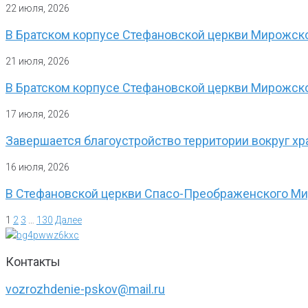
22 июля, 2026
В Братском корпусе Стефановской церкви Мирожск
21 июля, 2026
В Братском корпусе Стефановской церкви Мирожско
17 июля, 2026
Завершается благоустройство территории вокруг хр
16 июля, 2026
В Стефановской церкви Спасо-Преображенского Ми
1
2
3
…
130
Далее
Контакты
vozrozhdenie-pskov@mail.ru