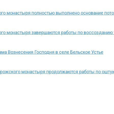
ого монастыря полностью выполнено основание пот
го монастыря завершаются работы по воссозданию т
ама Вознесения Господня в селе Бельское Устье
рожского монастыря продолжаются работы по оштук