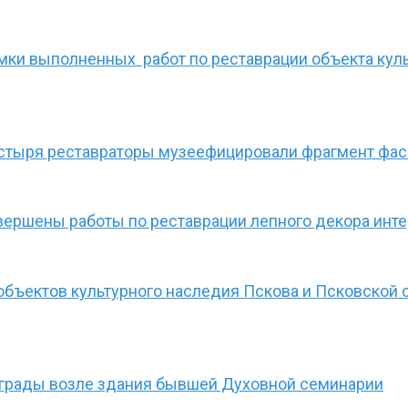
ки выполненных работ по реставрации объекта куль
стыря реставраторы музеефицировали фрагмент фа
авершены работы по реставрации лепного декора инт
бъектов культурного наследия Пскова и Псковской 
ограды возле здания бывшей Духовной семинарии