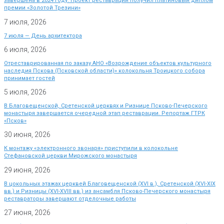
завершена в 2024 году. Проект реставрации получил платиновый диплом
премии «Золотой Трезини»
7 июля, 2026
7 июля — День архитектора
6 июля, 2026
Отреставрированная по заказу АНО «Возрождение объектов культурного
наследия Пскова (Псковской области)» колокольня Троицкого собора
принимает гостей
5 июля, 2026
В Благовещенской, Сретенской церквях и Ризнице Псково-Печерского
монастыря завершается очередной этап реставрации. Репортаж ГТРК
«Псков»
30 июня, 2026
К монтажу «электронного звонаря» приступили в колокольне
Стефановской церкви Мирожского монастыря
29 июня, 2026
В цокольных этажах церквей Благовещенской (XVI в.), Сретенской (XVI-XIX
вв.) и Ризницы (XVI-XVIII вв.) из ансамбля Псково-Печерского монастыря
реставраторы завершают отделочные работы
27 июня, 2026