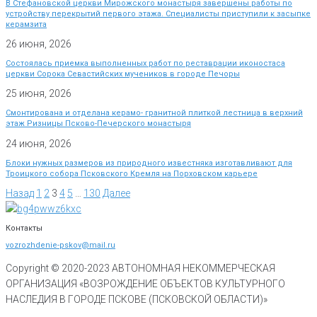
В Стефановской церкви Мирожского монастыря завершены работы по
устройству перекрытий первого этажа. Специалисты приступили к засыпке
керамзита
26 июня, 2026
Состоялась приемка выполненных работ по реставрации иконостаса
церкви Сорока Севастийских мучеников в городе Печоры
25 июня, 2026
Смонтирована и отделана керамо- гранитной плиткой лестница в верхний
этаж Ризницы Псково-Печерского монастыря
24 июня, 2026
Блоки нужных размеров из природного известняка изготавливают для
Троицкого собора Псковского Кремля на Порховском карьере
Назад
1
2
3
4
5
…
130
Далее
Контакты
vozrozhdenie-pskov@mail.ru
Copyright © 2020-
2023
АВТОНОМНАЯ НЕКОММЕРЧЕСКАЯ
ОРГАНИЗАЦИЯ «ВОЗРОЖДЕНИЕ ОБЪЕКТОВ КУЛЬТУРНОГО
НАСЛЕДИЯ В ГОРОДЕ ПСКОВЕ (ПСКОВСКОЙ ОБЛАСТИ)»