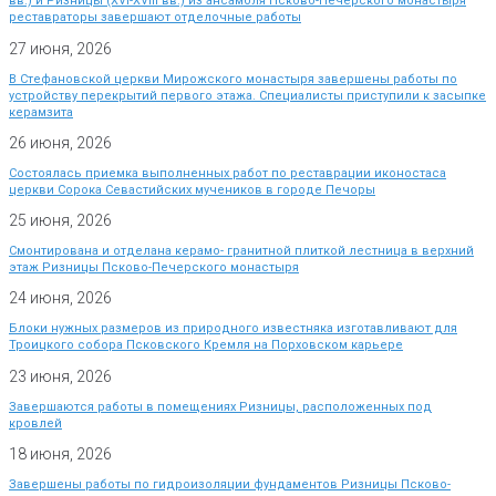
вв.) и Ризницы (XVI-XVIII вв.) из ансамбля Псково-Печерского монастыря
реставраторы завершают отделочные работы
27 июня, 2026
В Стефановской церкви Мирожского монастыря завершены работы по
устройству перекрытий первого этажа. Специалисты приступили к засыпке
керамзита
26 июня, 2026
Состоялась приемка выполненных работ по реставрации иконостаса
церкви Сорока Севастийских мучеников в городе Печоры
25 июня, 2026
Смонтирована и отделана керамо- гранитной плиткой лестница в верхний
этаж Ризницы Псково-Печерского монастыря
24 июня, 2026
Блоки нужных размеров из природного известняка изготавливают для
Троицкого собора Псковского Кремля на Порховском карьере
23 июня, 2026
Завершаются работы в помещениях Ризницы, расположенных под
кровлей
18 июня, 2026
Завершены работы по гидроизоляции фундаментов Ризницы Псково-