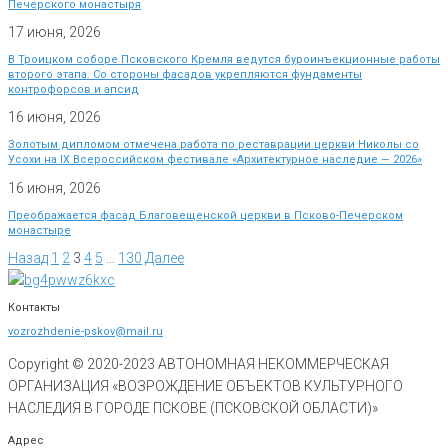
Печерского монастыря
17 июня, 2026
В Троицком соборе Псковского Кремля ведутся буроинъекционные работы
второго этапа. Со стороны фасадов укрепляются фундаменты
контрофорсов и апсид
16 июня, 2026
Золотым дипломом отмечена работа по реставрации церкви Николы со
Усохи на IX Всероссийском фестивале «Архитектурное наследие — 2026»
16 июня, 2026
Преображается фасад Благовещенской церкви в Псково-Печерском
монастыре
Назад
1
2
3
4
5
…
130
Далее
Контакты
vozrozhdenie-pskov@mail.ru
Copyright © 2020-
2023
АВТОНОМНАЯ НЕКОММЕРЧЕСКАЯ
ОРГАНИЗАЦИЯ «ВОЗРОЖДЕНИЕ ОБЪЕКТОВ КУЛЬТУРНОГО
НАСЛЕДИЯ В ГОРОДЕ ПСКОВЕ (ПСКОВСКОЙ ОБЛАСТИ)»
Адрес