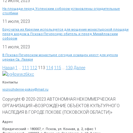
12 июля, 2023
На площади перед Успенским собором установлены оградительные
столбики
11 июля, 2023
Брусчатка из Карелии используется для мощения монастырской площади
перед входом в Псково-Печерскую обитель и перед Михайловским
собором
11 июля, 2023
В Псково-Печерском монастыре сегодня освящен крест для купола
церкви Св. Лазаря
Назад
1
…
111
112
113
114
115
…
130
Далее
Контакты
vozrozhdenie-pskov@mail.ru
Copyright © 2020-
2023
АВТОНОМНАЯ НЕКОММЕРЧЕСКАЯ
ОРГАНИЗАЦИЯ «ВОЗРОЖДЕНИЕ ОБЪЕКТОВ КУЛЬТУРНОГО
НАСЛЕДИЯ В ГОРОДЕ ПСКОВЕ (ПСКОВСКОЙ ОБЛАСТИ)»
Адрес
Юридический – 180007, г. Псков, ул. Конная, д. 2, офис 1