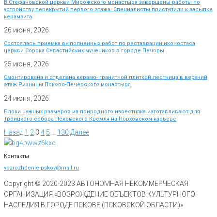
В Стефановской церкви Мирожского монастыря завершены работы по
устройству перекрытий первого этажа. Специалисты приступили к засыпке
керамзита
26 июня, 2026
Состоялась приемка выполненных работ по реставрации иконостаса
церкви Сорока Севастийских мучеников в городе Печоры
25 июня, 2026
Смонтирована и отделана керамо- гранитной плиткой лестница в верхний
этаж Ризницы Псково-Печерского монастыря
24 июня, 2026
Блоки нужных размеров из природного известняка изготавливают для
Троицкого собора Псковского Кремля на Порховском карьере
Назад
1
2
3
4
5
…
130
Далее
Контакты
vozrozhdenie-pskov@mail.ru
Copyright © 2020-
2023
АВТОНОМНАЯ НЕКОММЕРЧЕСКАЯ
ОРГАНИЗАЦИЯ «ВОЗРОЖДЕНИЕ ОБЪЕКТОВ КУЛЬТУРНОГО
НАСЛЕДИЯ В ГОРОДЕ ПСКОВЕ (ПСКОВСКОЙ ОБЛАСТИ)»