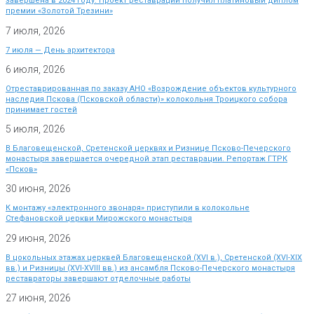
завершена в 2024 году. Проект реставрации получил платиновый диплом
премии «Золотой Трезини»
7 июля, 2026
7 июля — День архитектора
6 июля, 2026
Отреставрированная по заказу АНО «Возрождение объектов культурного
наследия Пскова (Псковской области)» колокольня Троицкого собора
принимает гостей
5 июля, 2026
В Благовещенской, Сретенской церквях и Ризнице Псково-Печерского
монастыря завершается очередной этап реставрации. Репортаж ГТРК
«Псков»
30 июня, 2026
К монтажу «электронного звонаря» приступили в колокольне
Стефановской церкви Мирожского монастыря
29 июня, 2026
В цокольных этажах церквей Благовещенской (XVI в.), Сретенской (XVI-XIX
вв.) и Ризницы (XVI-XVIII вв.) из ансамбля Псково-Печерского монастыря
реставраторы завершают отделочные работы
27 июня, 2026