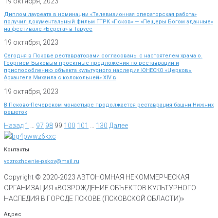
19 октября, 2023
Диплом лауреата в номинации «Телевизионная операторская работа»
получил документальный фильм ГТРК «Псков» — «Пещеры Богом зданные»
на фестивале «Берега» в Тарусе
19 октября, 2023
Сегодня в Пскове реставраторами согласованы с настоятелем храма о.
Георгием Быковым проектные предложения по реставрации и
приспособлению объекта культурного наследия ЮНЕСКО «Церковь
Архангела Михаила с колокольней» XIV в
19 октября, 2023
В Псково-Печерском монастыре продолжается реставрация башни Нижних
решеток
Назад
1
…
97
98
99
100
101
…
130
Далее
Контакты
vozrozhdenie-pskov@mail.ru
Copyright © 2020-
2023
АВТОНОМНАЯ НЕКОММЕРЧЕСКАЯ
ОРГАНИЗАЦИЯ «ВОЗРОЖДЕНИЕ ОБЪЕКТОВ КУЛЬТУРНОГО
НАСЛЕДИЯ В ГОРОДЕ ПСКОВЕ (ПСКОВСКОЙ ОБЛАСТИ)»
Адрес