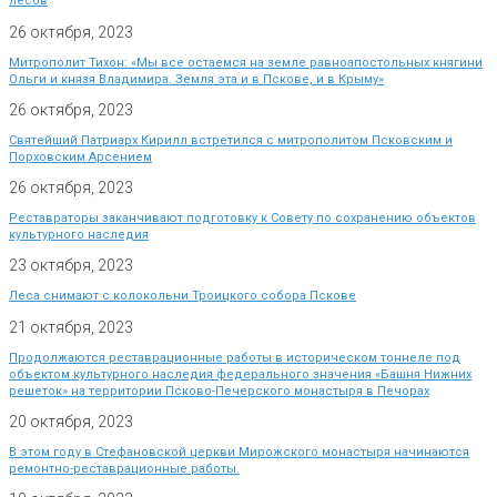
лесов
26 октября, 2023
Митрополит Тихон: «Мы все остаемся на земле равноапостольных княгини
Ольги и князя Владимира. Земля эта и в Пскове, и в Крыму»
26 октября, 2023
Святейший Патриарх Кирилл встретился с митрополитом Псковским и
Порховским Арсением
26 октября, 2023
Реставраторы заканчивают подготовку к Совету по сохранению объектов
культурного наследия
23 октября, 2023
Леса снимают с колокольни Троицкого собора Пскове
21 октября, 2023
Продолжаются реставрационные работы в историческом тоннеле под
объектом культурного наследия федерального значения «Башня Нижних
решеток» на территории Псково-Печерского монастыря в Печорах
20 октября, 2023
В этом году в Стефановской церкви Мирожского монастыря начинаются
ремонтно-реставрационные работы.