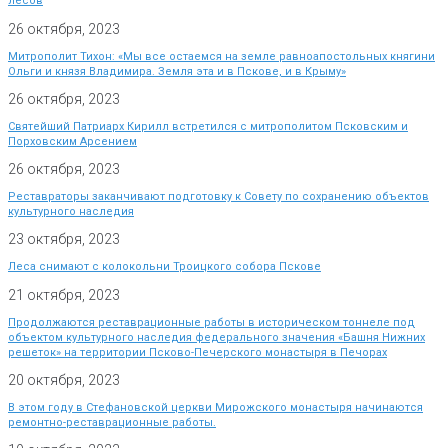
лесов
26 октября, 2023
Митрополит Тихон: «Мы все остаемся на земле равноапостольных княгини
Ольги и князя Владимира. Земля эта и в Пскове, и в Крыму»
26 октября, 2023
Святейший Патриарх Кирилл встретился с митрополитом Псковским и
Порховским Арсением
26 октября, 2023
Реставраторы заканчивают подготовку к Совету по сохранению объектов
культурного наследия
23 октября, 2023
Леса снимают с колокольни Троицкого собора Пскове
21 октября, 2023
Продолжаются реставрационные работы в историческом тоннеле под
объектом культурного наследия федерального значения «Башня Нижних
решеток» на территории Псково-Печерского монастыря в Печорах
20 октября, 2023
В этом году в Стефановской церкви Мирожского монастыря начинаются
ремонтно-реставрационные работы.