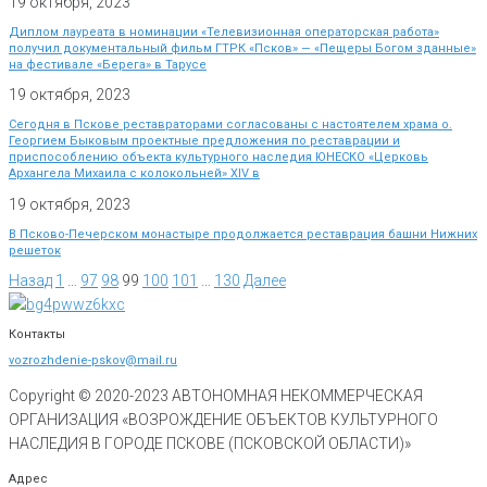
19 октября, 2023
Диплом лауреата в номинации «Телевизионная операторская работа»
получил документальный фильм ГТРК «Псков» — «Пещеры Богом зданные»
на фестивале «Берега» в Тарусе
19 октября, 2023
Сегодня в Пскове реставраторами согласованы с настоятелем храма о.
Георгием Быковым проектные предложения по реставрации и
приспособлению объекта культурного наследия ЮНЕСКО «Церковь
Архангела Михаила с колокольней» XIV в
19 октября, 2023
В Псково-Печерском монастыре продолжается реставрация башни Нижних
решеток
Назад
1
…
97
98
99
100
101
…
130
Далее
Контакты
vozrozhdenie-pskov@mail.ru
Copyright © 2020-
2023
АВТОНОМНАЯ НЕКОММЕРЧЕСКАЯ
ОРГАНИЗАЦИЯ «ВОЗРОЖДЕНИЕ ОБЪЕКТОВ КУЛЬТУРНОГО
НАСЛЕДИЯ В ГОРОДЕ ПСКОВЕ (ПСКОВСКОЙ ОБЛАСТИ)»
Адрес