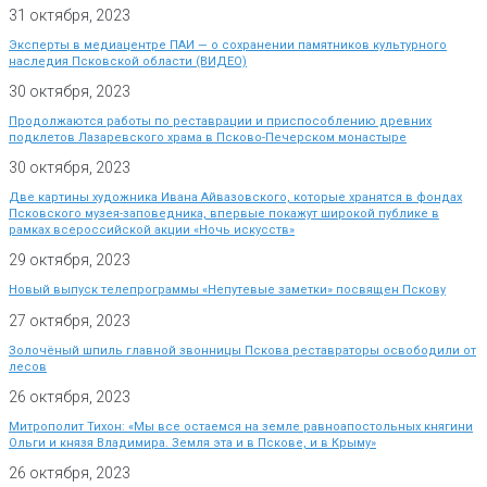
31 октября, 2023
Эксперты в медиацентре ПАИ — о сохранении памятников культурного
наследия Псковской области (ВИДЕО)
30 октября, 2023
Продолжаются работы по реставрации и приспособлению древних
подклетов Лазаревского храма в Псково-Печерском монастыре
30 октября, 2023
Две картины художника Ивана Айвазовского, которые хранятся в фондах
Псковского музея-заповедника, впервые покажут широкой публике в
рамках всероссийской акции «Ночь искусств»
29 октября, 2023
Новый выпуск телепрограммы «Непутевые заметки» посвящен Пскову
27 октября, 2023
Золочёный шпиль главной звонницы Пскова реставраторы освободили от
лесов
26 октября, 2023
Митрополит Тихон: «Мы все остаемся на земле равноапостольных княгини
Ольги и князя Владимира. Земля эта и в Пскове, и в Крыму»
26 октября, 2023