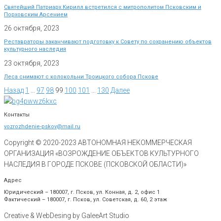
Святейший Патриарх Кирилл встретился с митрополитом Псковским и
Порховским Арсением
26 октября, 2023
Реставраторы заканчивают подготовку к Совету по сохранению объектов
культурного наследия
23 октября, 2023
Леса снимают с колокольни Троицкого собора Пскове
Назад
1
…
97
98
99
100
101
…
130
Далее
Контакты
vozrozhdenie-pskov@mail.ru
Copyright © 2020-
2023
АВТОНОМНАЯ НЕКОММЕРЧЕСКАЯ
ОРГАНИЗАЦИЯ «ВОЗРОЖДЕНИЕ ОБЪЕКТОВ КУЛЬТУРНОГО
НАСЛЕДИЯ В ГОРОДЕ ПСКОВЕ (ПСКОВСКОЙ ОБЛАСТИ)»
Адрес
Юридический – 180007, г. Псков, ул. Конная, д. 2, офис 1
Фактический – 180007, г. Псков, ул. Советская, д. 60, 2 этаж
Creative & WebDesing by GaleeArt Studio