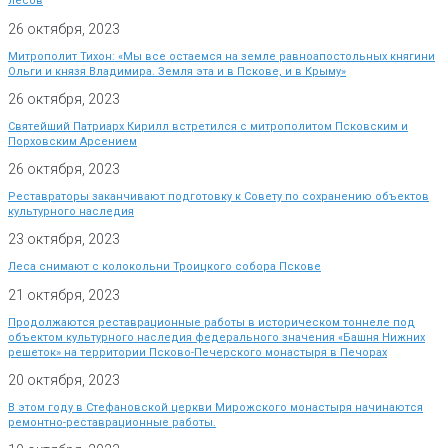
лесов
26 октября, 2023
Митрополит Тихон: «Мы все остаемся на земле равноапостольных княгини
Ольги и князя Владимира. Земля эта и в Пскове, и в Крыму»
26 октября, 2023
Святейший Патриарх Кирилл встретился с митрополитом Псковским и
Порховским Арсением
26 октября, 2023
Реставраторы заканчивают подготовку к Совету по сохранению объектов
культурного наследия
23 октября, 2023
Леса снимают с колокольни Троицкого собора Пскове
21 октября, 2023
Продолжаются реставрационные работы в историческом тоннеле под
объектом культурного наследия федерального значения «Башня Нижних
решеток» на территории Псково-Печерского монастыря в Печорах
20 октября, 2023
В этом году в Стефановской церкви Мирожского монастыря начинаются
ремонтно-реставрационные работы.