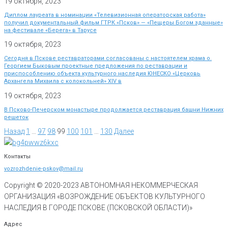
19 октября, 2023
Диплом лауреата в номинации «Телевизионная операторская работа»
получил документальный фильм ГТРК «Псков» — «Пещеры Богом зданные»
на фестивале «Берега» в Тарусе
19 октября, 2023
Сегодня в Пскове реставраторами согласованы с настоятелем храма о.
Георгием Быковым проектные предложения по реставрации и
приспособлению объекта культурного наследия ЮНЕСКО «Церковь
Архангела Михаила с колокольней» XIV в
19 октября, 2023
В Псково-Печерском монастыре продолжается реставрация башни Нижних
решеток
Назад
1
…
97
98
99
100
101
…
130
Далее
Контакты
vozrozhdenie-pskov@mail.ru
Copyright © 2020-
2023
АВТОНОМНАЯ НЕКОММЕРЧЕСКАЯ
ОРГАНИЗАЦИЯ «ВОЗРОЖДЕНИЕ ОБЪЕКТОВ КУЛЬТУРНОГО
НАСЛЕДИЯ В ГОРОДЕ ПСКОВЕ (ПСКОВСКОЙ ОБЛАСТИ)»
Адрес