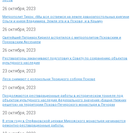
лесов
26 октября, 2023
Митрополит Тихон: «Мы все остаемся на земле равноапостольных княгини
Ольги и князя Владимира. Земля эта и в Пскове, и в Крыму»
26 октября, 2023
Святейший Патриарх Кирилл встретился с митрополитом Псковским и
Порховским Арсением
26 октября, 2023
Реставраторы заканчивают подготовку к Совету по сохранению объектов
культурного наследия
23 октября, 2023
Леса снимают с колокольни Троицкого собора Пскове
21 октября, 2023
Продолжаются реставрационные работы в историческом тоннеле под
объектом культурного наследия федерального значения «Башня Нижних
решеток» на территории Псково-Печерского монастыря в Печорах
20 октября, 2023
В этом году в Стефановской церкви Мирожского монастыря начинаются
ремонтно-реставрационные работы.