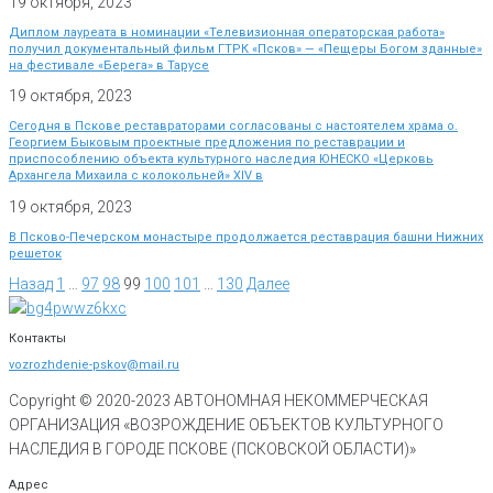
19 октября, 2023
Диплом лауреата в номинации «Телевизионная операторская работа»
получил документальный фильм ГТРК «Псков» — «Пещеры Богом зданные»
на фестивале «Берега» в Тарусе
19 октября, 2023
Сегодня в Пскове реставраторами согласованы с настоятелем храма о.
Георгием Быковым проектные предложения по реставрации и
приспособлению объекта культурного наследия ЮНЕСКО «Церковь
Архангела Михаила с колокольней» XIV в
19 октября, 2023
В Псково-Печерском монастыре продолжается реставрация башни Нижних
решеток
Назад
1
…
97
98
99
100
101
…
130
Далее
Контакты
vozrozhdenie-pskov@mail.ru
Copyright © 2020-
2023
АВТОНОМНАЯ НЕКОММЕРЧЕСКАЯ
ОРГАНИЗАЦИЯ «ВОЗРОЖДЕНИЕ ОБЪЕКТОВ КУЛЬТУРНОГО
НАСЛЕДИЯ В ГОРОДЕ ПСКОВЕ (ПСКОВСКОЙ ОБЛАСТИ)»
Адрес