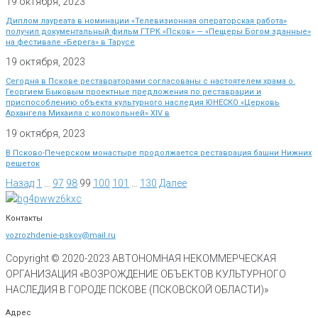
19 октября, 2023
Диплом лауреата в номинации «Телевизионная операторская работа»
получил документальный фильм ГТРК «Псков» — «Пещеры Богом зданные»
на фестивале «Берега» в Тарусе
19 октября, 2023
Сегодня в Пскове реставраторами согласованы с настоятелем храма о.
Георгием Быковым проектные предложения по реставрации и
приспособлению объекта культурного наследия ЮНЕСКО «Церковь
Архангела Михаила с колокольней» XIV в
19 октября, 2023
В Псково-Печерском монастыре продолжается реставрация башни Нижних
решеток
Назад
1
…
97
98
99
100
101
…
130
Далее
Контакты
vozrozhdenie-pskov@mail.ru
Copyright © 2020-
2023
АВТОНОМНАЯ НЕКОММЕРЧЕСКАЯ
ОРГАНИЗАЦИЯ «ВОЗРОЖДЕНИЕ ОБЪЕКТОВ КУЛЬТУРНОГО
НАСЛЕДИЯ В ГОРОДЕ ПСКОВЕ (ПСКОВСКОЙ ОБЛАСТИ)»
Адрес