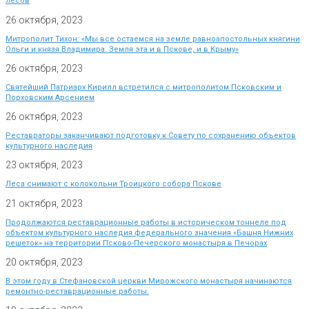
лесов
26 октября, 2023
Митрополит Тихон: «Мы все остаемся на земле равноапостольных княгини
Ольги и князя Владимира. Земля эта и в Пскове, и в Крыму»
26 октября, 2023
Святейший Патриарх Кирилл встретился с митрополитом Псковским и
Порховским Арсением
26 октября, 2023
Реставраторы заканчивают подготовку к Совету по сохранению объектов
культурного наследия
23 октября, 2023
Леса снимают с колокольни Троицкого собора Пскове
21 октября, 2023
Продолжаются реставрационные работы в историческом тоннеле под
объектом культурного наследия федерального значения «Башня Нижних
решеток» на территории Псково-Печерского монастыря в Печорах
20 октября, 2023
В этом году в Стефановской церкви Мирожского монастыря начинаются
ремонтно-реставрационные работы.