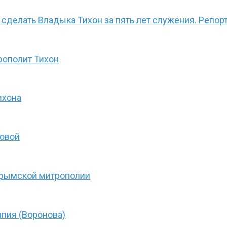
л сделать Владыка Тихон за пять лет служения. Репо
рополит Тихон
ихона
товой
Крымской митрополии
пия (Воронова)