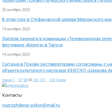
территории Псково-Печерского монастыря в Печор
20 октября, 2023
В этом году в Стефановской церкви Мирожского мо
19 октября, 2023
Диплом лауреата в номинации «Телевизионная опе
фестивале «Берега» в Тарусе
19 октября, 2023
Сегодня в Пскове реставраторами согласованы с н
объекта культурного наследия ЮНЕСКО «Церковь Ар
Назад
1
…
97
98
99
100
101
…
130
Далее
Контакты
vozrozhdenie-pskov@mail.ru