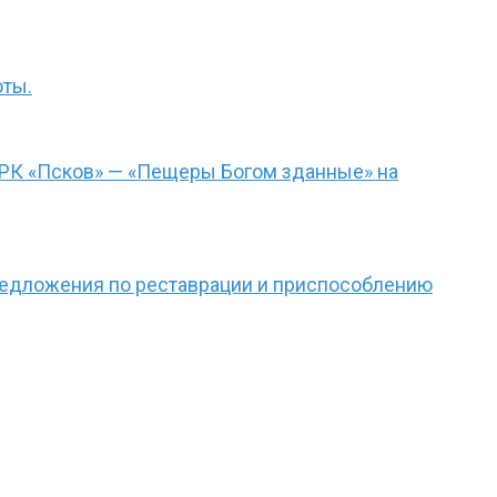
оты.
ТРК «Псков» — «Пещеры Богом зданные» на
редложения по реставрации и приспособлению