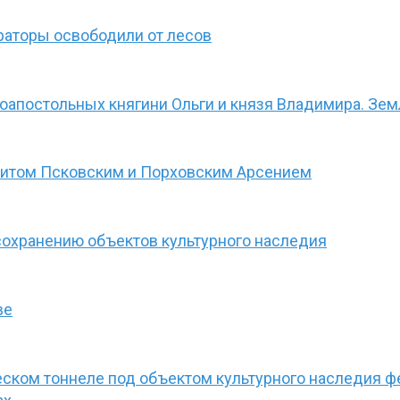
раторы освободили от лесов
апостольных княгини Ольги и князя Владимира. Земл
литом Псковским и Порховским Арсением
сохранению объектов культурного наследия
ве
ском тоннеле под объектом культурного наследия ф