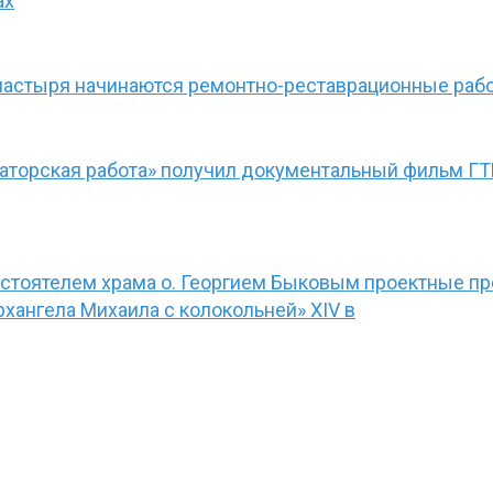
ах
настыря начинаются ремонтно-реставрационные раб
раторская работа» получил документальный фильм Г
астоятелем храма о. Георгием Быковым проектные п
хангела Михаила с колокольней» XIV в