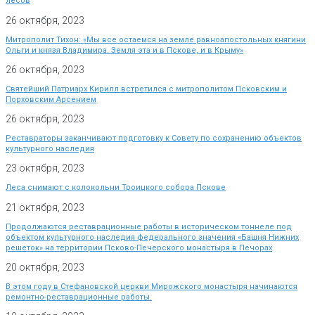
лесов
26 октября, 2023
Митрополит Тихон: «Мы все остаемся на земле равноапостольных княгини
Ольги и князя Владимира. Земля эта и в Пскове, и в Крыму»
26 октября, 2023
Святейший Патриарх Кирилл встретился с митрополитом Псковским и
Порховским Арсением
26 октября, 2023
Реставраторы заканчивают подготовку к Совету по сохранению объектов
культурного наследия
23 октября, 2023
Леса снимают с колокольни Троицкого собора Пскове
21 октября, 2023
Продолжаются реставрационные работы в историческом тоннеле под
объектом культурного наследия федерального значения «Башня Нижних
решеток» на территории Псково-Печерского монастыря в Печорах
20 октября, 2023
В этом году в Стефановской церкви Мирожского монастыря начинаются
ремонтно-реставрационные работы.