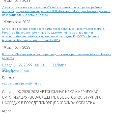
19 октября, 2023
Диплом лауреата в номинации «Телевизионная операторская работа»
получил документальный фильм ГТРК «Псков» — «Пещеры Богом зданные»
на фестивале «Берега» в Тарусе
19 октября, 2023
Сегодня в Пскове реставраторами согласованы с настоятелем храма о.
Георгием Быковым проектные предложения по реставрации и
приспособлению объекта культурного наследия ЮНЕСКО «Церковь
Архангела Михаила с колокольней» XIV в
19 октября, 2023
В Псково-Печерском монастыре продолжается реставрация башни Нижних
решеток
Назад
1
…
97
98
99
100
101
…
130
Далее
Контакты
vozrozhdenie-pskov@mail.ru
Copyright © 2020-
2023
АВТОНОМНАЯ НЕКОММЕРЧЕСКАЯ
ОРГАНИЗАЦИЯ «ВОЗРОЖДЕНИЕ ОБЪЕКТОВ КУЛЬТУРНОГО
НАСЛЕДИЯ В ГОРОДЕ ПСКОВЕ (ПСКОВСКОЙ ОБЛАСТИ)»
Адрес