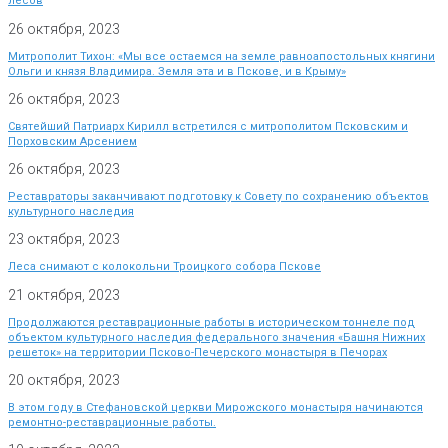
лесов
26 октября, 2023
Митрополит Тихон: «Мы все остаемся на земле равноапостольных княгини
Ольги и князя Владимира. Земля эта и в Пскове, и в Крыму»
26 октября, 2023
Святейший Патриарх Кирилл встретился с митрополитом Псковским и
Порховским Арсением
26 октября, 2023
Реставраторы заканчивают подготовку к Совету по сохранению объектов
культурного наследия
23 октября, 2023
Леса снимают с колокольни Троицкого собора Пскове
21 октября, 2023
Продолжаются реставрационные работы в историческом тоннеле под
объектом культурного наследия федерального значения «Башня Нижних
решеток» на территории Псково-Печерского монастыря в Печорах
20 октября, 2023
В этом году в Стефановской церкви Мирожского монастыря начинаются
ремонтно-реставрационные работы.