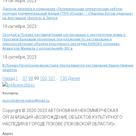
19 октября, 2023
Диплом лауреата в номинации «Телевизионная операторская работа»
получил документальный фильм ГТРК «Псков» — «Пещеры Богом зданные»
на фестивале «Берега» в Тарусе
19 октября, 2023
Сегодня в Пскове реставраторами согласованы с настоятелем храма о.
Георгием Быковым проектные предложения по реставрации и
приспособлению объекта культурного наследия ЮНЕСКО «Церковь
Архангела Михаила с колокольней» XIV в
19 октября, 2023
В Псково-Печерском монастыре продолжается реставрация башни Нижних
решеток
Назад
1
…
97
98
99
100
101
…
130
Далее
Контакты
vozrozhdenie-pskov@mail.ru
Copyright © 2020-
2023
АВТОНОМНАЯ НЕКОММЕРЧЕСКАЯ
ОРГАНИЗАЦИЯ «ВОЗРОЖДЕНИЕ ОБЪЕКТОВ КУЛЬТУРНОГО
НАСЛЕДИЯ В ГОРОДЕ ПСКОВЕ (ПСКОВСКОЙ ОБЛАСТИ)»
Адрес