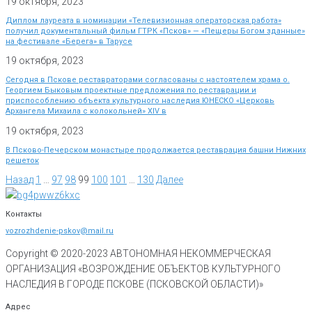
19 октября, 2023
Диплом лауреата в номинации «Телевизионная операторская работа»
получил документальный фильм ГТРК «Псков» — «Пещеры Богом зданные»
на фестивале «Берега» в Тарусе
19 октября, 2023
Сегодня в Пскове реставраторами согласованы с настоятелем храма о.
Георгием Быковым проектные предложения по реставрации и
приспособлению объекта культурного наследия ЮНЕСКО «Церковь
Архангела Михаила с колокольней» XIV в
19 октября, 2023
В Псково-Печерском монастыре продолжается реставрация башни Нижних
решеток
Назад
1
…
97
98
99
100
101
…
130
Далее
Контакты
vozrozhdenie-pskov@mail.ru
Copyright © 2020-
2023
АВТОНОМНАЯ НЕКОММЕРЧЕСКАЯ
ОРГАНИЗАЦИЯ «ВОЗРОЖДЕНИЕ ОБЪЕКТОВ КУЛЬТУРНОГО
НАСЛЕДИЯ В ГОРОДЕ ПСКОВЕ (ПСКОВСКОЙ ОБЛАСТИ)»
Адрес