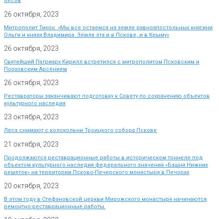
лесов
26 октября, 2023
Митрополит Тихон: «Мы все остаемся на земле равноапостольных княгини
Ольги и князя Владимира. Земля эта и в Пскове, и в Крыму»
26 октября, 2023
Святейший Патриарх Кирилл встретился с митрополитом Псковским и
Порховским Арсением
26 октября, 2023
Реставраторы заканчивают подготовку к Совету по сохранению объектов
культурного наследия
23 октября, 2023
Леса снимают с колокольни Троицкого собора Пскове
21 октября, 2023
Продолжаются реставрационные работы в историческом тоннеле под
объектом культурного наследия федерального значения «Башня Нижних
решеток» на территории Псково-Печерского монастыря в Печорах
20 октября, 2023
В этом году в Стефановской церкви Мирожского монастыря начинаются
ремонтно-реставрационные работы.