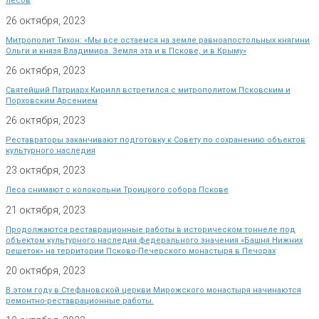
лесов
26 октября, 2023
Митрополит Тихон: «Мы все остаемся на земле равноапостольных княгини
Ольги и князя Владимира. Земля эта и в Пскове, и в Крыму»
26 октября, 2023
Святейший Патриарх Кирилл встретился с митрополитом Псковским и
Порховским Арсением
26 октября, 2023
Реставраторы заканчивают подготовку к Совету по сохранению объектов
культурного наследия
23 октября, 2023
Леса снимают с колокольни Троицкого собора Пскове
21 октября, 2023
Продолжаются реставрационные работы в историческом тоннеле под
объектом культурного наследия федерального значения «Башня Нижних
решеток» на территории Псково-Печерского монастыря в Печорах
20 октября, 2023
В этом году в Стефановской церкви Мирожского монастыря начинаются
ремонтно-реставрационные работы.