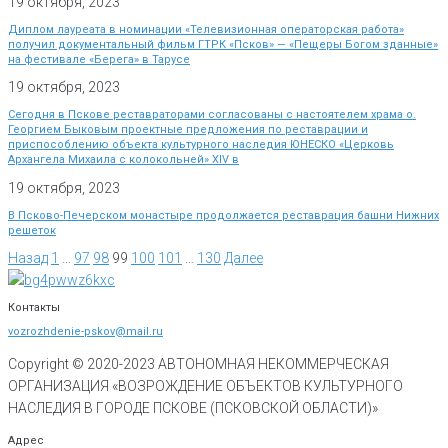
19 октября, 2023
Диплом лауреата в номинации «Телевизионная операторская работа»
получил документальный фильм ГТРК «Псков» — «Пещеры Богом зданные»
на фестивале «Берега» в Тарусе
19 октября, 2023
Сегодня в Пскове реставраторами согласованы с настоятелем храма о.
Георгием Быковым проектные предложения по реставрации и
приспособлению объекта культурного наследия ЮНЕСКО «Церковь
Архангела Михаила с колокольней» XIV в
19 октября, 2023
В Псково-Печерском монастыре продолжается реставрация башни Нижних
решеток
Назад
1
…
97
98
99
100
101
…
130
Далее
Контакты
vozrozhdenie-pskov@mail.ru
Copyright © 2020-
2023
АВТОНОМНАЯ НЕКОММЕРЧЕСКАЯ
ОРГАНИЗАЦИЯ «ВОЗРОЖДЕНИЕ ОБЪЕКТОВ КУЛЬТУРНОГО
НАСЛЕДИЯ В ГОРОДЕ ПСКОВЕ (ПСКОВСКОЙ ОБЛАСТИ)»
Адрес