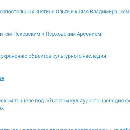
апостольных княгини Ольги и князя Владимира. Земл
литом Псковским и Порховским Арсением
сохранению объектов культурного наследия
ве
ском тоннеле под объектом культурного наследия ф
ах