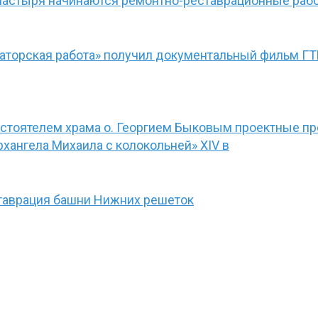
настыря начинаются ремонтно-реставрационные раб
раторская работа» получил документальный фильм Г
астоятелем храма о. Георгием Быковым проектные п
хангела Михаила с колокольней» XIV в
таврация башни Нижних решеток