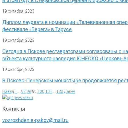
В этом году в Стефановской церкви Мирожского мо
19 октября, 2023
Диплом лауреата в номинации «Телевизионная опе
фестивале «Берега» в Тарусе
19 октября, 2023
Сегодня в Пскове реставраторами согласованы с н
объекта культурного наследия ЮНЕСКО «Церковь Ар
19 октября, 2023
В Псково-Печерском монастыре продолжается рес
Назад
1
…
97
98
99
100
101
…
130
Далее
Контакты
vozrozhdenie-pskov@mail.ru