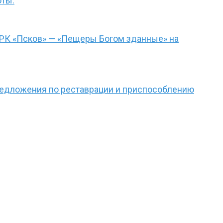
оты.
ТРК «Псков» — «Пещеры Богом зданные» на
редложения по реставрации и приспособлению