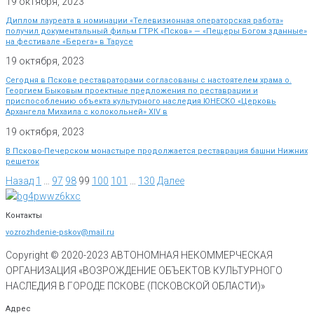
19 октября, 2023
Диплом лауреата в номинации «Телевизионная операторская работа»
получил документальный фильм ГТРК «Псков» — «Пещеры Богом зданные»
на фестивале «Берега» в Тарусе
19 октября, 2023
Сегодня в Пскове реставраторами согласованы с настоятелем храма о.
Георгием Быковым проектные предложения по реставрации и
приспособлению объекта культурного наследия ЮНЕСКО «Церковь
Архангела Михаила с колокольней» XIV в
19 октября, 2023
В Псково-Печерском монастыре продолжается реставрация башни Нижних
решеток
Назад
1
…
97
98
99
100
101
…
130
Далее
Контакты
vozrozhdenie-pskov@mail.ru
Copyright © 2020-
2023
АВТОНОМНАЯ НЕКОММЕРЧЕСКАЯ
ОРГАНИЗАЦИЯ «ВОЗРОЖДЕНИЕ ОБЪЕКТОВ КУЛЬТУРНОГО
НАСЛЕДИЯ В ГОРОДЕ ПСКОВЕ (ПСКОВСКОЙ ОБЛАСТИ)»
Адрес