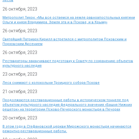
лесов
26 октября, 2023
Митрополит Тихон: «Мы все остаемся на земле равноапостольных княгини
Ольги и князя Владимира. Земля эта и в Пскове, и в Крыму»
26 октября, 2023
Святейший Патриарх Кирилл встретился с митрополитом Псковским и
Порховским Арсением
26 октября, 2023
Реставраторы заканчивают подготовку к Совету по сохранению объектов
культурного наследия
23 октября, 2023
Леса снимают с колокольни Троицкого собора Пскове
21 октября, 2023
Продолжаются реставрационные работы в историческом тоннеле под
объектом культурного наследия федерального значения «Башня Нижних
решеток» на территории Псково-Печерского монастыря в Печорах
20 октября, 2023
В этом году в Стефановской церкви Мирожского монастыря начинаются
ремонтно-реставрационные работы.