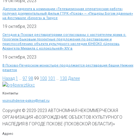
19 октября, 2023
Диплом лауреата в номинации «Телевизионная операторская работа»
получил документальный фильм ГТРК «Псков» — «Пещеры Богом зданные»
на фестивале «Берега» в Тарусе
19 октября, 2023
Сегодня в Пскове реставраторами согласованы с настоятелем храма о.
Георгием Быковым проектные предложения по реставрации и
приспособлению объекта культурного наследия ЮНЕСКО «Церковь
Архангела Михаила с колокольней» XIV в
19 октября, 2023
В Псково-Печерском монастыре продолжается реставрация башни Нижних
решеток
Назад
1
…
97
98
99
100
101
…
130
Далее
Контакты
vozrozhdenie-pskov@mail.ru
Copyright © 2020-
2023
АВТОНОМНАЯ НЕКОММЕРЧЕСКАЯ
ОРГАНИЗАЦИЯ «ВОЗРОЖДЕНИЕ ОБЪЕКТОВ КУЛЬТУРНОГО
НАСЛЕДИЯ В ГОРОДЕ ПСКОВЕ (ПСКОВСКОЙ ОБЛАСТИ)»
Адрес