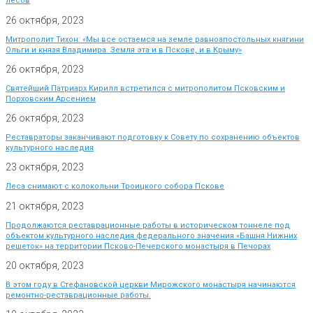
лесов
26 октября, 2023
Митрополит Тихон: «Мы все остаемся на земле равноапостольных княгини
Ольги и князя Владимира. Земля эта и в Пскове, и в Крыму»
26 октября, 2023
Святейший Патриарх Кирилл встретился с митрополитом Псковским и
Порховским Арсением
26 октября, 2023
Реставраторы заканчивают подготовку к Совету по сохранению объектов
культурного наследия
23 октября, 2023
Леса снимают с колокольни Троицкого собора Пскове
21 октября, 2023
Продолжаются реставрационные работы в историческом тоннеле под
объектом культурного наследия федерального значения «Башня Нижних
решеток» на территории Псково-Печерского монастыря в Печорах
20 октября, 2023
В этом году в Стефановской церкви Мирожского монастыря начинаются
ремонтно-реставрационные работы.