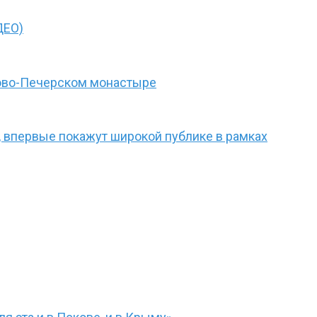
ДЕО)
ково-Печерском монастыре
, впервые покажут широкой публике в рамках