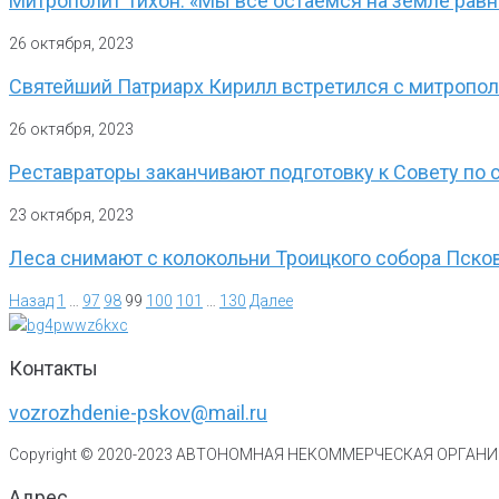
Митрополит Тихон: «Мы все остаемся на земле равно
26 октября, 2023
Святейший Патриарх Кирилл встретился с митропо
26 октября, 2023
Реставраторы заканчивают подготовку к Совету по 
23 октября, 2023
Леса снимают с колокольни Троицкого собора Пско
Назад
1
…
97
98
99
100
101
…
130
Далее
Контакты
vozrozhdenie-pskov@mail.ru
Copyright © 2020-
2023
АВТОНОМНАЯ НЕКОММЕРЧЕСКАЯ ОРГАНИЗ
Адрес