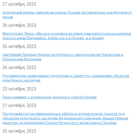
27 октября, 2023
Золочёный шпиль главной звонницы Пскова реставраторы освободили от
лесов
26 октября, 2023
Митрополит Тихон: «Мы все остаемся на земле равноапостольных княгини
Ольги и князя Владимира. Земля эта и в Пскове, и в Крыму»
26 октября, 2023
Святейший Патриарх Кирилл встретился с митрополитом Псковским и
Порховским Арсением
26 октября, 2023
Реставраторы заканчивают подготовку к Совету по сохранению объектов
культурного наследия
23 октября, 2023
Леса снимают с колокольни Троицкого собора Пскове
21 октября, 2023
Продолжаются реставрационные работы в историческом тоннеле под
объектом культурного наследия федерального значения «Башня Нижних
решеток» на территории Псково-Печерского монастыря в Печорах
20 октября, 2023