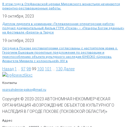
В этом году в Стефановской церкви Мирожского монастыря начинаются
ремонтно-реставрационные работы.
19 октября, 2023
Диплом лауреата в номинации «Телевизионная операторская работа»
получил документальный фильм ГТРК «Псков» — «Пещеры Богом зданные»
на фестивале «Берега» в Тарусе
19 октября, 2023
Сегодня в Пскове реставраторами согласованы с настоятелем храма о.
Георгием Быковым проектные предложения по реставрации и
приспособлению объекта культурного наследия ЮНЕСКО «Церковь
Архангела Михаила с колокольней» XIV в
Назад
1
…
97
98
99
100
101
…
130
Далее
Контакты
vozrozhdenie-pskov@mail.ru
Copyright © 2020-
2023
АВТОНОМНАЯ НЕКОММЕРЧЕСКАЯ
ОРГАНИЗАЦИЯ «ВОЗРОЖДЕНИЕ ОБЪЕКТОВ КУЛЬТУРНОГО
НАСЛЕДИЯ В ГОРОДЕ ПСКОВЕ (ПСКОВСКОЙ ОБЛАСТИ)»
Адрес