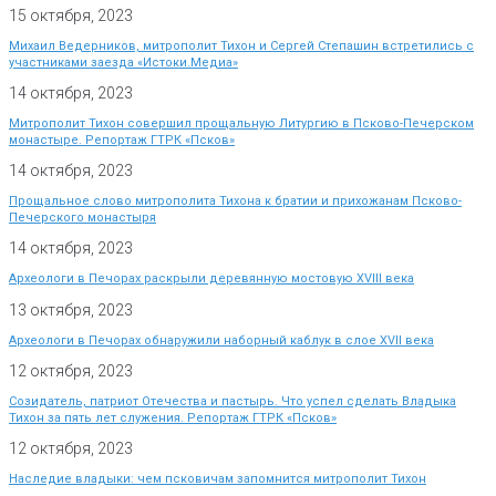
15 октября, 2023
Михаил Ведерников, митрополит Тихон и Сергей Степашин встретились с
участниками заезда «Истоки.Медиа»
14 октября, 2023
Митрополит Тихон совершил прощальную Литургию в Псково-Печерском
монастыре. Репортаж ГТРК «Псков»
14 октября, 2023
Прощальное слово митрополита Тихона к братии и прихожанам Псково-
Печерского монастыря
14 октября, 2023
Археологи в Печорах раскрыли деревянную мостовую XVIII века
13 октября, 2023
Археологи в Печорах обнаружили наборный каблук в слое XVII века
12 октября, 2023
Созидатель, патриот Отечества и пастырь. Что успел сделать Владыка
Тихон за пять лет служения. Репортаж ГТРК «Псков»
12 октября, 2023
Наследие владыки: чем псковичам запомнится митрополит Тихон