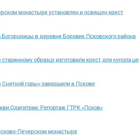
ерском монастыре установлен и освящен крест
 Богородицы в деревне Боровик Псковского района
 старинному образцу изготовили крест для купола ц
 Снятной горы» завершили в Пскове
ркви Одигитрии. Репортаж ГТРК «Псков»
 Псково-Печерском монастыре