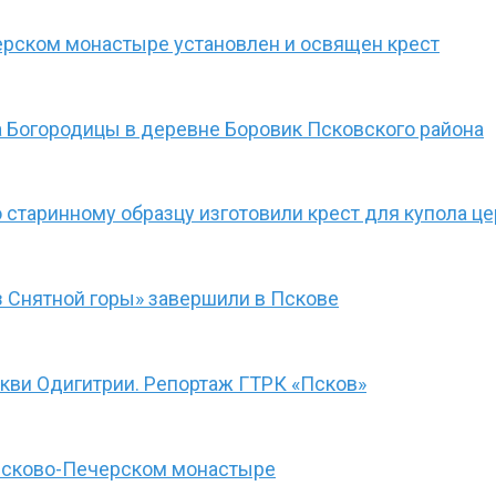
ерском монастыре установлен и освящен крест
 Богородицы в деревне Боровик Псковского района
 старинному образцу изготовили крест для купола ц
 Снятной горы» завершили в Пскове
ркви Одигитрии. Репортаж ГТРК «Псков»
 Псково-Печерском монастыре