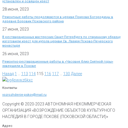
установлен и освящен крест
28 июня, 2023
Ремонтные работы продолжаются в церкви Покрова Богородицы в
деревне Боровик Псковского района
27 июня, 2023
В реставрационных мастерских Санкт-Петербурга по старинному образцу
изготовили крест для купола церкви Св. Лазаря Псково-Печерского
монастыря
26 июня, 2023
Ремонтно-реставрационные работы в «Часовне близ Снятной горы»
завершили в Пскове
Назад
1
…
113
114
115
116
117
…
130
Далее
Контакты
vozrozhdenie-pskov@mail.ru
Copyright © 2020-
2023
АВТОНОМНАЯ НЕКОММЕРЧЕСКАЯ
ОРГАНИЗАЦИЯ «ВОЗРОЖДЕНИЕ ОБЪЕКТОВ КУЛЬТУРНОГО
НАСЛЕДИЯ В ГОРОДЕ ПСКОВЕ (ПСКОВСКОЙ ОБЛАСТИ)»
Адрес