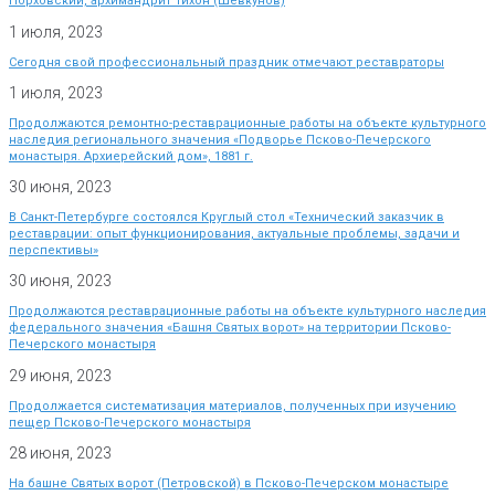
Порховский, архимандрит Тихон (Шевкунов)
1 июля, 2023
Сегодня свой профессиональный праздник отмечают реставраторы
1 июля, 2023
Продолжаются ремонтно-реставрационные работы на объекте культурного
наследия регионального значения «Подворье Псково-Печерского
монастыря. Архиерейский дом», 1881 г.
30 июня, 2023
В Санкт-Петербурге состоялся Круглый стол «Технический заказчик в
реставрации: опыт функционирования, актуальные проблемы, задачи и
перспективы»
30 июня, 2023
Продолжаются реставрационные работы на объекте культурного наследия
федерального значения «Башня Святых ворот» на территории Псково-
Печерского монастыря
29 июня, 2023
Продолжается систематизация материалов, полученных при изучению
пещер Псково-Печерского монастыря
28 июня, 2023
На башне Святых ворот (Петровской) в Псково-Печерском монастыре