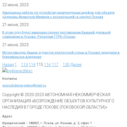
22 июня, 2023
Завершены работы по устройству архитектурных шурфов для объекта
«Церковь Архангела Михаила с колокольней» в центре Пскова
21 июня, 2023
В этом году будет завершен проект реставрации бывшей духовной
семинарии в Пскове. Репортаж ГТРК «Псков»
21 июня, 2023
Мстиславскую башню и участок крепостной стены в Пскове передали в
Епархиальное владение
Назад
1
…
113
114
115
116
117
…
130
Далее
Контакты
vozrozhdenie-pskov@mail.ru
Copyright © 2020-
2023
АВТОНОМНАЯ НЕКОММЕРЧЕСКАЯ
ОРГАНИЗАЦИЯ «ВОЗРОЖДЕНИЕ ОБЪЕКТОВ КУЛЬТУРНОГО
НАСЛЕДИЯ В ГОРОДЕ ПСКОВЕ (ПСКОВСКОЙ ОБЛАСТИ)»
Адрес
Юридический – 180007, г. Псков, ул. Конная, д. 2, офис 1