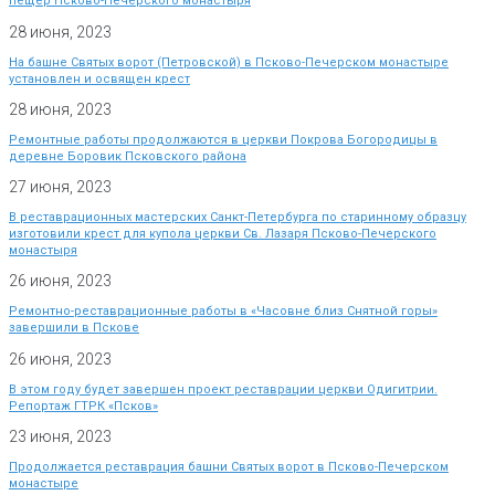
пещер Псково-Печерского монастыря
28 июня, 2023
На башне Святых ворот (Петровской) в Псково-Печерском монастыре
установлен и освящен крест
28 июня, 2023
Ремонтные работы продолжаются в церкви Покрова Богородицы в
деревне Боровик Псковского района
27 июня, 2023
В реставрационных мастерских Санкт-Петербурга по старинному образцу
изготовили крест для купола церкви Св. Лазаря Псково-Печерского
монастыря
26 июня, 2023
Ремонтно-реставрационные работы в «Часовне близ Снятной горы»
завершили в Пскове
26 июня, 2023
В этом году будет завершен проект реставрации церкви Одигитрии.
Репортаж ГТРК «Псков»
23 июня, 2023
Продолжается реставрация башни Святых ворот в Псково-Печерском
монастыре