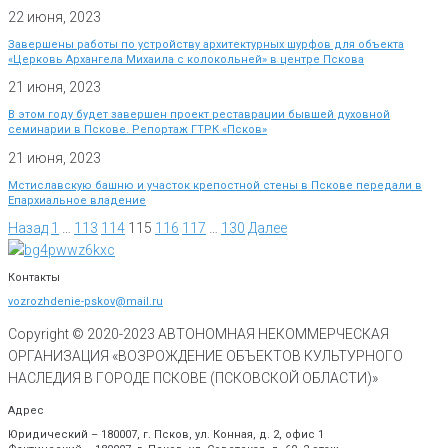
22 июня, 2023
Завершены работы по устройству архитектурных шурфов для объекта
«Церковь Архангела Михаила с колокольней» в центре Пскова
21 июня, 2023
В этом году будет завершен проект реставрации бывшей духовной
семинарии в Пскове. Репортаж ГТРК «Псков»
21 июня, 2023
Мстиславскую башню и участок крепостной стены в Пскове передали в
Епархиальное владение
Назад
1
…
113
114
115
116
117
…
130
Далее
Контакты
vozrozhdenie-pskov@mail.ru
Copyright © 2020-
2023
АВТОНОМНАЯ НЕКОММЕРЧЕСКАЯ
ОРГАНИЗАЦИЯ «ВОЗРОЖДЕНИЕ ОБЪЕКТОВ КУЛЬТУРНОГО
НАСЛЕДИЯ В ГОРОДЕ ПСКОВЕ (ПСКОВСКОЙ ОБЛАСТИ)»
Адрес
Юридический – 180007, г. Псков, ул. Конная, д. 2, офис 1