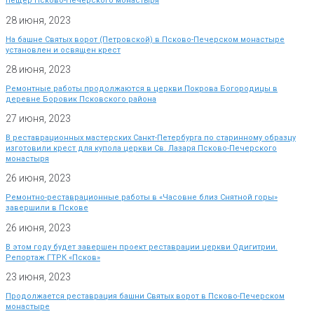
пещер Псково-Печерского монастыря
28 июня, 2023
На башне Святых ворот (Петровской) в Псково-Печерском монастыре
установлен и освящен крест
28 июня, 2023
Ремонтные работы продолжаются в церкви Покрова Богородицы в
деревне Боровик Псковского района
27 июня, 2023
В реставрационных мастерских Санкт-Петербурга по старинному образцу
изготовили крест для купола церкви Св. Лазаря Псково-Печерского
монастыря
26 июня, 2023
Ремонтно-реставрационные работы в «Часовне близ Снятной горы»
завершили в Пскове
26 июня, 2023
В этом году будет завершен проект реставрации церкви Одигитрии.
Репортаж ГТРК «Псков»
23 июня, 2023
Продолжается реставрация башни Святых ворот в Псково-Печерском
монастыре