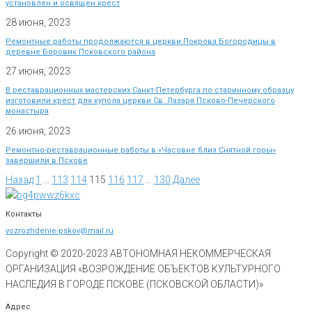
установлен и освящен крест
28 июня, 2023
Ремонтные работы продолжаются в церкви Покрова Богородицы в
деревне Боровик Псковского района
27 июня, 2023
В реставрационных мастерских Санкт-Петербурга по старинному образцу
изготовили крест для купола церкви Св. Лазаря Псково-Печерского
монастыря
26 июня, 2023
Ремонтно-реставрационные работы в «Часовне близ Снятной горы»
завершили в Пскове
Назад
1
…
113
114
115
116
117
…
130
Далее
Контакты
vozrozhdenie-pskov@mail.ru
Copyright © 2020-
2023
АВТОНОМНАЯ НЕКОММЕРЧЕСКАЯ
ОРГАНИЗАЦИЯ «ВОЗРОЖДЕНИЕ ОБЪЕКТОВ КУЛЬТУРНОГО
НАСЛЕДИЯ В ГОРОДЕ ПСКОВЕ (ПСКОВСКОЙ ОБЛАСТИ)»
Адрес