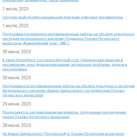
Порховский, архимандрит Тихон (Шевкунов)
1 июля, 2023
Сегодня свой профессиональный праздник отмечают реставраторы
1 июля, 2023
Продолжаются ремонтно-реставрационные работы на объекте культурного
наследия регионального значения «Подворье Псково-Печерского
монастыря. Архиерейский дом», 1881 г.
30 июня, 2023
В Санкт-Петербурге состоялся Круглый стол «Технический заказчик в
реставрации: опыт функционирования, актуальные проблемы, задачи и
перспективы»
30 июня, 2023
Продолжаются реставрационные работы на объекте культурного наследия
федерального значения «Башня Святых ворот» на территории Псково-
Печерского монастыря
29 июня, 2023
Продолжается систематизация материалов, полученных при изучению
пещер Псково-Печерского монастыря
28 июня, 2023
На башне Святых ворот (Петровской) в Псково-Печерском монастыре