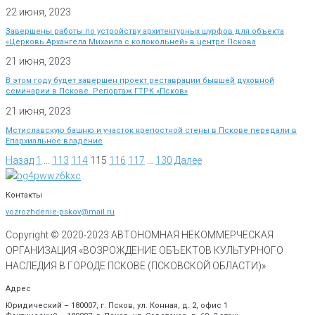
22 июня, 2023
Завершены работы по устройству архитектурных шурфов для объекта
«Церковь Архангела Михаила с колокольней» в центре Пскова
21 июня, 2023
В этом году будет завершен проект реставрации бывшей духовной
семинарии в Пскове. Репортаж ГТРК «Псков»
21 июня, 2023
Мстиславскую башню и участок крепостной стены в Пскове передали в
Епархиальное владение
Назад
1
…
113
114
115
116
117
…
130
Далее
Контакты
vozrozhdenie-pskov@mail.ru
Copyright © 2020-
2023
АВТОНОМНАЯ НЕКОММЕРЧЕСКАЯ
ОРГАНИЗАЦИЯ «ВОЗРОЖДЕНИЕ ОБЪЕКТОВ КУЛЬТУРНОГО
НАСЛЕДИЯ В ГОРОДЕ ПСКОВЕ (ПСКОВСКОЙ ОБЛАСТИ)»
Адрес
Юридический – 180007, г. Псков, ул. Конная, д. 2, офис 1