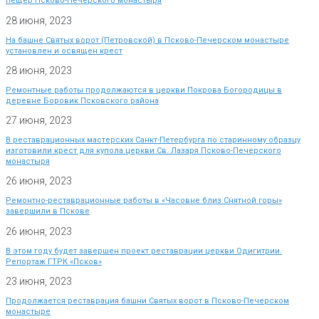
пещер Псково-Печерского монастыря
28 июня, 2023
На башне Святых ворот (Петровской) в Псково-Печерском монастыре
установлен и освящен крест
28 июня, 2023
Ремонтные работы продолжаются в церкви Покрова Богородицы в
деревне Боровик Псковского района
27 июня, 2023
В реставрационных мастерских Санкт-Петербурга по старинному образцу
изготовили крест для купола церкви Св. Лазаря Псково-Печерского
монастыря
26 июня, 2023
Ремонтно-реставрационные работы в «Часовне близ Снятной горы»
завершили в Пскове
26 июня, 2023
В этом году будет завершен проект реставрации церкви Одигитрии.
Репортаж ГТРК «Псков»
23 июня, 2023
Продолжается реставрация башни Святых ворот в Псково-Печерском
монастыре