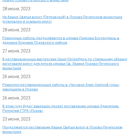
пещер Псково-Печерского монастыря
28 июня, 2023
На башне Святых ворот (Петровской) в Псково-Печерском монастыре
установлен и освящен крест
28 июня, 2023
Ремонтные работы продолжаются в церкви Покрова Богородицы в
деревне Боровик Псковского района
27 июня, 2023
В реставрационных мастерских Санкт-Петербурга по старинному образцу
изготовили крест для купола церкви Св. Лазаря Псково-Печерского
монастыря
26 июня, 2023
Ремонтно-реставрационные работы в «Часовне близ Снятной горы»
завершили в Пскове
26 июня, 2023
В этом году будет завершен проект реставрации церкви Одигитрии.
Репортаж ГТРК «Псков»
23 июня, 2023
Продолжается реставрация башни Святых ворот в Псково-Печерском
монастыре