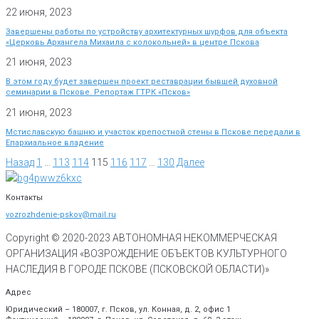
22 июня, 2023
Завершены работы по устройству архитектурных шурфов для объекта
«Церковь Архангела Михаила с колокольней» в центре Пскова
21 июня, 2023
В этом году будет завершен проект реставрации бывшей духовной
семинарии в Пскове. Репортаж ГТРК «Псков»
21 июня, 2023
Мстиславскую башню и участок крепостной стены в Пскове передали в
Епархиальное владение
Назад
1
…
113
114
115
116
117
…
130
Далее
Контакты
vozrozhdenie-pskov@mail.ru
Copyright © 2020-
2023
АВТОНОМНАЯ НЕКОММЕРЧЕСКАЯ
ОРГАНИЗАЦИЯ «ВОЗРОЖДЕНИЕ ОБЪЕКТОВ КУЛЬТУРНОГО
НАСЛЕДИЯ В ГОРОДЕ ПСКОВЕ (ПСКОВСКОЙ ОБЛАСТИ)»
Адрес
Юридический – 180007, г. Псков, ул. Конная, д. 2, офис 1